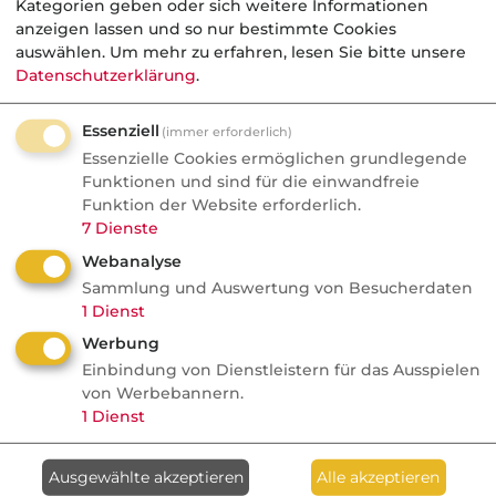
Kategorien geben oder sich weitere Informationen
Durchführungswege im Vergleich (bAV) -
anzeigen lassen und so nur bestimmte Cookies
Tabellarische Übersicht
auswählen.
Um mehr zu erfahren, lesen Sie bitte unsere
Datenschutzerklärung
.
V
Essenziell
(immer erforderlich)
Vereinbarung über die Umwandlung von
Essenzielle Cookies ermöglichen grundlegende
Arbeitsentgelt in Versicherungsschutz
Funktionen und sind für die einwandfreie
(Direktversicherung)
Funktion der Website erforderlich.
Vereinbarung über die Umwandlung von
7
Dienste
Arbeitsentgelt in Versicherungsschutz
Webanalyse
(Pensionskasse)
Sammlung und Auswertung von Besucherdaten
1
Dienst
S
Werbung
Einbindung von Dienstleistern für das Ausspielen
Steuerrechtliche Behandlung bei
von Werbebannern.
Entnahmen aus Zeitwertkonten für eine
1
Dienst
bAV beim Arbeitnehmer
Ausgewählte akzeptieren
Alle akzeptieren
R