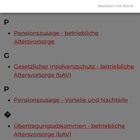
Realisiert mit Klaro!
Rückdeckungsversicherung
P
Pensionszusage - betriebliche
Altersvorsorge
G
Gesetzlicher Insolvenzschutz - betriebliche
Altersvorsorge (bAV)
P
Pensionszusage - Vorteile und Nachteile
�
Übertragungsabkommen - betriebliche
Altersvorsorge (bAV)