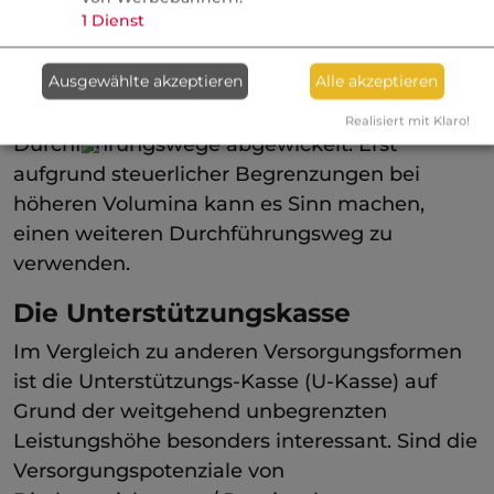
1
Dienst
Gesetzlich normierte Portabilität
Ausgewählte akzeptieren
Alle akzeptieren
Im Allgemeinen wird die Entgeltumwandlung
somit insbesondere über diese beiden
Realisiert mit Klaro!
Durchführungswege abgewickelt. Erst
aufgrund steuerlicher Begrenzungen bei
höheren Volumina kann es Sinn machen,
einen weiteren Durchführungsweg zu
verwenden.
Die Unterstützungskasse
Im Vergleich zu anderen Versorgungsformen
ist die Unterstützungs-Kasse (U-Kasse) auf
Grund der weitgehend unbegrenzten
Leistungshöhe besonders interessant. Sind die
Versorgungspotenziale von