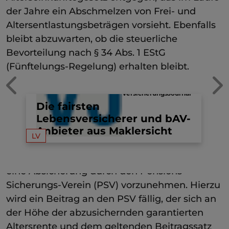
der Jahre ein Abschmelzen von Frei- und
Altersentlastungsbeträgen vorsieht. Ebenfalls
bleibt abzuwarten, ob die steuerliche
Bevorteilung nach § 34 Abs. 1 EStG
(Fünftelungs-Regelung) erhalten bleibt.
Außerdem gilt es zu beachten, dass die U-
VersicherungsJournal
en
Kasse nicht der Aufsicht durch das
Die fairsten
t
"
Bundesamt für Finanzdienstleistungen (BaFin)
Lebensversicherer und bAV-
K
unterliegt. Zur Sicherung der
Anbieter aus Maklersicht
LV
Ve
Arbeitnehmeransprüche im Falle einer
Insolvenz des Arbeitgebers besteht die Pflicht,
eine Absicherung durch den Pensions-
Sicherungs-Verein (PSV) vorzunehmen. Hierzu
wird ein Beitrag an den PSV fällig, der sich an
der Höhe der abzusichernden garantierten
Altersrente und dem geltenden Beitragssatz