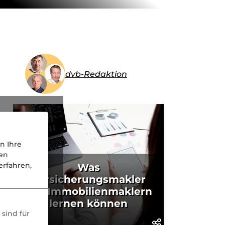
dvb-Redaktion
n Ihre
nen
rfahren,
Was
Versicherungsmakler
von Immobilienmaklern
lernen können
sind für
KI