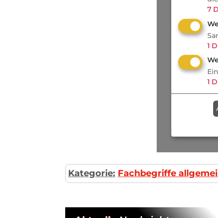
7
D
We
Sa
1
D
We
Ei
1
D
Kategorie:
Fachbegriffe allgeme