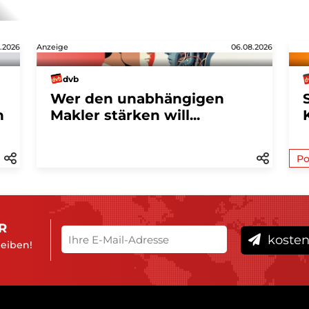
.2026
Anzeige
06.08.2026
dvb
Wer den unabhängigen
n
Makler stärken will...
Po
R
kosten
leiben!