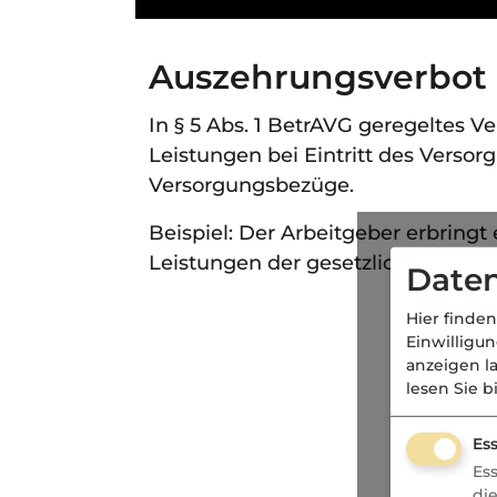
Auszehrungsverbot
In § 5 Abs. 1 BetrAVG geregeltes 
Leistungen bei Eintritt des Verso
Versorgungsbezüge.
Beispiel: Der Arbeitgeber erbringt
Leistungen der gesetzlichen Rent
Daten
Hier finden
Einwilligu
anzeigen l
lesen Sie b
Ess
Es
di