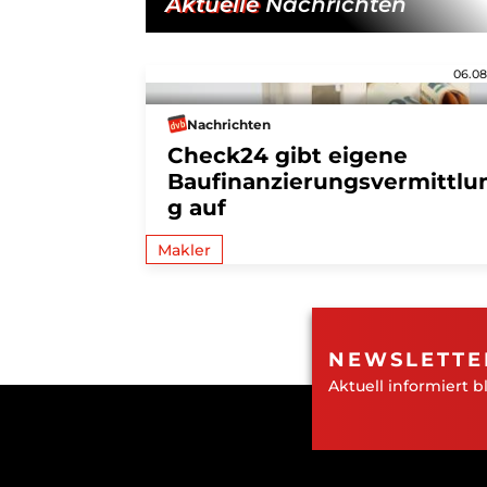
Aktuelle
Nachrichten
06.08
Nachrichten
Check24 gibt eigene
Baufinanzierungsvermittlu
g auf
Makler
NEWSLETTE
Aktuell informiert b