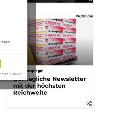
Anzeige
06.08.2026
nnern.
Pressespiegel
ert mit Klaro!
Der tägliche Newsletter
mit der höchsten
Reichweite