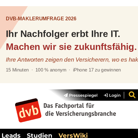
Pressespiegel
Login
Leads
Studien
VersWiki