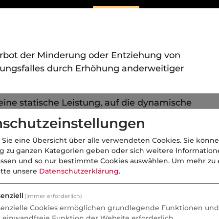
Verbot der Minderung oder Entziehung von
rgungsfalles durch Erhöhung anderweitiger
 eine statische Leistung, auf die dynamische
enversicherung angerechnet werden.
schutzeinstellungen
 Sie eine Übersicht über alle verwendeten Cookies. Sie könne
ng zu ganzen Kategorien geben oder sich weitere Informatio
assen und so nur bestimmte Cookies auswählen.
Um mehr zu e
itte unsere
Datenschutzerklärung
.
enziell
(immer erforderlich)
senzielle Cookies ermöglichen grundlegende Funktionen und 
e einwandfreie Funktion der Website erforderlich.