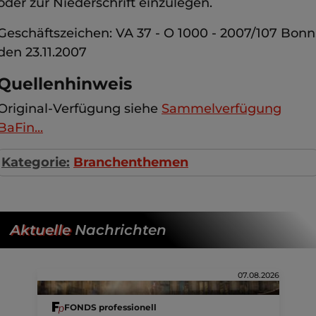
oder zur Niederschrift einzulegen.
Geschäftszeichen: VA 37 - O 1000 - 2007/107 Bonn
den 23.11.2007
Quellenhinweis
Original-Verfügung siehe
Sammelverfügung
BaFin...
Kategorie:
Branchenthemen
Aktuelle
Nachrichten
07.08.2026
FONDS professionell