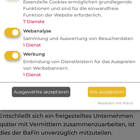
Essenzielle Cookies ermöglichen grundlegende
Schadenshöhe sind nicht abzuwarten.
Funktionen und sind für die einwandfreie
Funktion der Website erforderlich.
II. Befreiung von der Meldepflicht
7
Dienste
Versicherungsunternehmen, die keinen eigenen
Webanalyse
Außendienst beschäftigen und auch sonst nicht
Sammlung und Auswertung von Besucherdaten
1
Dienst
mit Versicherungsvermittlern zusammenarbeiten
Werbung
können auf Antrag innerhalb von drei Monaten
Einbindung von Dienstleistern für das Ausspielen
nach Inkrafttreten der Sammelverfügung von der
von Werbebannern.
Meldepflicht befreit werden.
1
Dienst
Meldepflichtig bleiben jedoch
Ausgewählte akzeptieren
Alle akzeptieren
Unregelmäßigkeiten von
Innendienstmitarbeitern.
Realisiert mit Klaro!
Entschließt sich ein freigestelltes Unternehmen
später mit Vermittlern zusammenzuarbeiten, ist
dies der BaFin unverzüglich mitzuteilen.