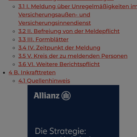
3.1
I. Meldung über Unregelmäßigkeiten i
Versicherungsaußen- und
Versicherungsinnendienst
3.2
II. Befreiung von der Meldepflicht
3.3
III. Formblätter
3.4
IV. Zeitpunkt der Meldung
3.5
V. Kreis der zu meldenden Personen
3.6
VI. Weitere Berichtspflicht
4
B. Inkrafttreten
4.1
Quellenhinweis