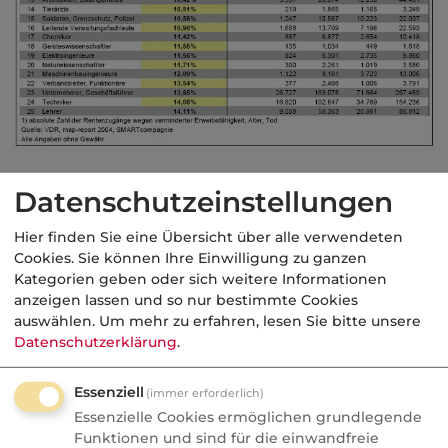
Datenschutzeinstellungen
In solchen Fällen werden berufsabhängige
Versicherungsprämien kalkuliert, um dem
Hier finden Sie eine Übersicht über alle verwendeten
individuellen Berufsrisiko gerecht zu werden.
Cookies. Sie können Ihre Einwilligung zu ganzen
Kategorien geben oder sich weitere Informationen
Viele Versicherungsgesellschaften arbeiten zur
anzeigen lassen und so nur bestimmte Cookies
Vereinfachung mit Berufsgruppen, in denen
auswählen.
Um mehr zu erfahren, lesen Sie bitte unsere
bestimmte Berufs- und Risikoprofile
Datenschutzerklärung
.
zusammengefasst sind. Exemplarisch anbei
eine mögliche Gruppierung:
Essenziell
(immer erforderlich)
Essenzielle Cookies ermöglichen grundlegende
Funktionen und sind für die einwandfreie