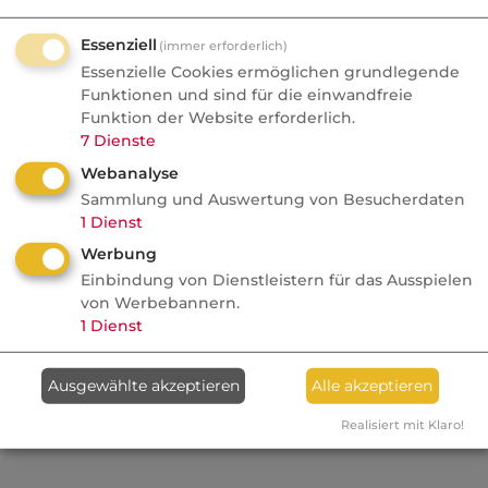
Essenziell
(immer erforderlich)
Essenzielle Cookies ermöglichen grundlegende
Funktionen und sind für die einwandfreie
Abweichend kann die Gleitende
Funktion der Website erforderlich.
Neuwertversicherung auf Basis der
7
Dienste
Versicherungssumme 1914
Webanalyse
(Sonderbedingungen für die Gleitende
Sammlung und Auswertung von Besucherdaten
Neuwertversicherung - SGIN 93) oder auf
1
Dienst
Basis der Wertzuschlagsklausel (Klausel 1708)
Werbung
vereinbart werden, um inflationsbedingte
Einbindung von Dienstleistern für das Ausspielen
von Werbebannern.
Entwertungen und dadurch entstehende
1
Dienst
Unterversicherung
zu vermeiden.
Ausgewählte akzeptieren
Alle akzeptieren
Kategorie:
Nicht industrielle Betriebsversicherung
Realisiert mit Klaro!