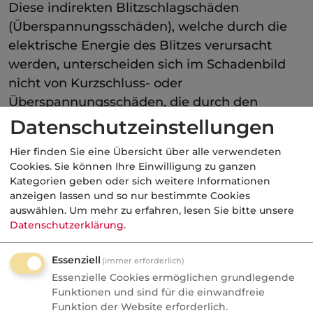
Diese indirekten Blitzschlagschäden
(Überspannungsschäden), welche durch die
elektrische Energie des Blitzes verursacht
werden, unterscheiden sich im Schadenbild
nicht von Kurzschluss- oder
Überspannungsschäden, die durch den
Betrieb des Gerätes entstehen.
Datenschutzeinstellungen
Weist das Gebäude, in dem sich die Sachen
Hier finden Sie eine Übersicht über alle verwendeten
Cookies. Sie können Ihre Einwilligung zu ganzen
befinden, keine Blitzschutzanlage auf und ist
Kategorien geben oder sich weitere Informationen
es selbst, wie auch eine etwaige
anzeigen lassen und so nur bestimmte Cookies
Außenantenne, nach dem Gewitter unversehrt
auswählen.
Um mehr zu erfahren, lesen Sie bitte unsere
Datenschutzerklärung
.
(die Beschädigung des Antennenverstärkers
allein besagt nichts), kann davon
Essenziell
(immer erforderlich)
ausgegangen werden, dass bei den Schäden
Essenzielle Cookies ermöglichen grundlegende
im Innern des Gebäudes kein direkter
Funktionen und sind für die einwandfreie
Blitzschlag vorliegt. In diesen Fällen würde der
Funktion der Website erforderlich.