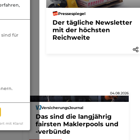
rfahren,
Pressespiegel
Der tägliche Newsletter
mit der höchsten
sind für
Reichweite
nnern.
05.08.2026
04.08.2026
VersicherungsJournal
Das sind die langjährig
fairsten Maklerpools und
ert mit Klaro!
-verbünde