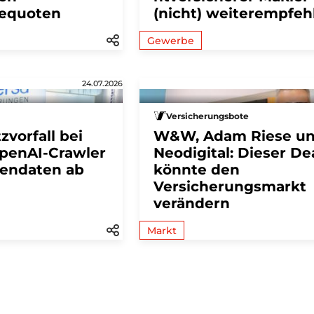
equoten
(nicht) weiterempfeh
Gewerbe
24.07.2026
Versicherungsbote
vorfall bei
W&W, Adam Riese u
OpenAI-Crawler
Neodigital: Dieser De
dendaten ab
könnte den
Versicherungsmarkt
verändern
Markt