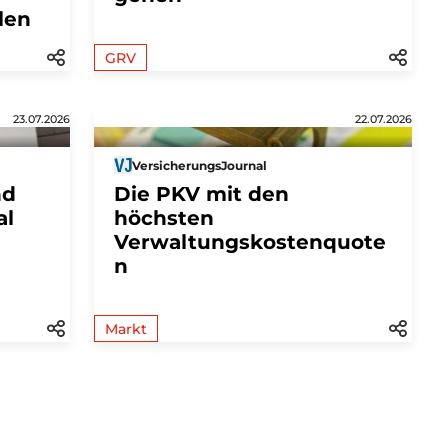
len
GRV
23.07.2026
22.07.2026
VersicherungsJournal
nd
Die PKV mit den
al
höchsten
Verwaltungskostenquote
n
Markt