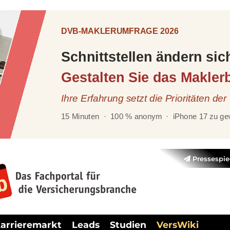
Pressespie
arrieremarkt
Leads
Studien
VersWiki