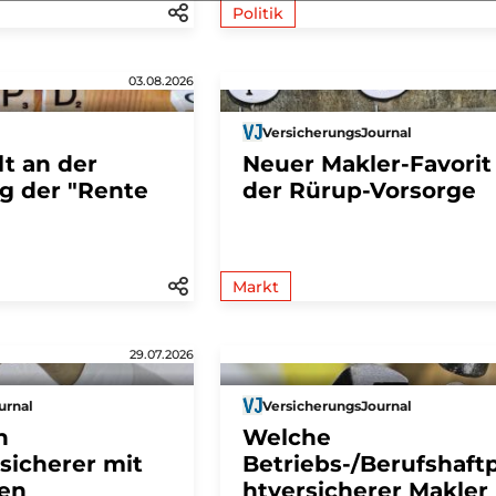
Politik
03.08.2026
VersicherungsJournal
t an der
Neuer Makler-Favorit
g der "Rente
der Rürup-Vorsorge
Markt
29.07.2026
urnal
VersicherungsJournal
n
Welche
sicherer mit
Betriebs-/Berufshaftp
en
htversicherer Makler