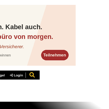
gel
Login