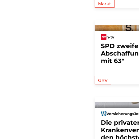
Markt
n-tv
SPD zweifel
Abschaffun
mit 63"
GRV
VersicherungsJo
Die private
Krankenver
den höchst