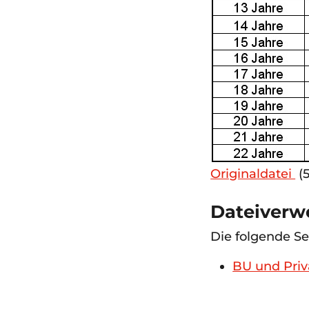
Originaldatei
‎
(
Dateiver
Die folgende Se
BU und Priva