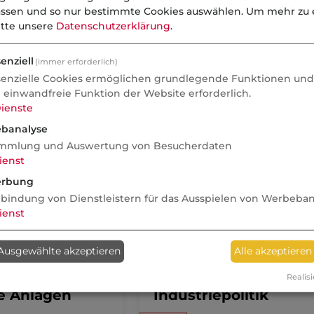
assen und so nur bestimmte Cookies auswählen.
Um mehr zu e
itte unsere
Datenschutzerklärung
.
enziell
(immer erforderlich)
senzielle Cookies ermöglichen grundlegende Funktionen und 
e einwandfreie Funktion der Website erforderlich.
ienste
banalyse
mmlung und Auswertung von Besucherdaten
ienst
ichten
rbung
nbindung von Dienstleistern für das Ausspielen von Werbeba
06.08.2026
ienst
Nachrichten
Ausgewählte akzeptieren
Alle akzeptieren
sen: Weitere
GKV-Beiträge als
rluste durch
Instrument der
Realisi
e Anlagen
Industriepolitik