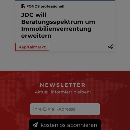
FONDS professionell
JDC will
Beratungsspektrum um
Immobilienverrentung
erweitern
Kapitalmarkt
NEWSLETTER
Aktuell informiert bleiben!
kostenlos abonnieren