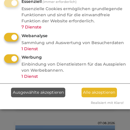
Essenziell
(immer erforderlich)
Essenzielle Cookies ermöglichen grundlegende
FONDS professionell
Funktionen und sind für die einwandfreie
Studie: Ungleiche
Funktion der Website erforderlich.
Besteuerung begünstigte
7
Dienste
Französische Revolution
Webanalyse
Sammlung und Auswertung von Besucherdaten
Politik
1
Dienst
Werbung
Anzeige
09.08.2026
Einbindung von Dienstleistern für das Ausspielen
von Werbebannern.
dvb
1
Dienst
Ein MVP-Wechsel kostet
Monate, Nerven und Geld
Ausgewählte akzeptieren
Alle akzeptieren
Realisiert mit Klaro!
07.08.2026