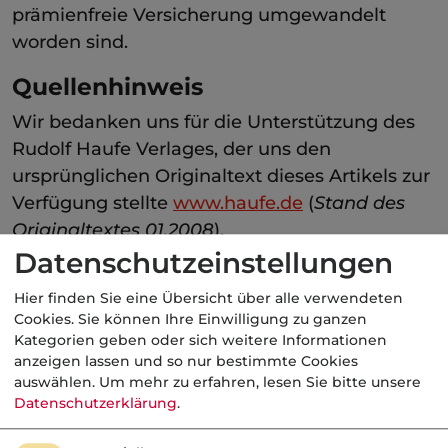
prämienfreie Versicherung umgewandelt
worden sind.
Quellenhinweis
Wir bedanken uns für die Unterstützung des
Rudolf Haufe Verlages, der uns den
ursprünglichen Originaltext dieses Artikels zur
Verfügung stellte
www.haufe.de
(
Stand des
Originaltextes 01.2008
).
Datenschutzeinstellungen
Kategorie:
Gesetze
Hier finden Sie eine Übersicht über alle verwendeten
Cookies. Sie können Ihre Einwilligung zu ganzen
Kategorien geben oder sich weitere Informationen
anzeigen lassen und so nur bestimmte Cookies
Aktuelle
Nachrichten
auswählen.
Um mehr zu erfahren, lesen Sie bitte unsere
Datenschutzerklärung
.
07.08.2026