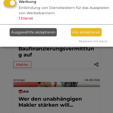
Werbung
Aktuelle
Nachrichten
Einbindung von Dienstleistern für das Ausspielen
von Werbebannern.
1
Dienst
06.08.2026
Ausgewählte akzeptieren
Alle akzeptieren
Nachrichten
Check24 gibt eigene
Realisiert mit Klaro!
Baufinanzierungsvermittlun
g auf
Makler
Anzeige
06.08.2026
dvb
Wer den unabhängigen
Makler stärken will...