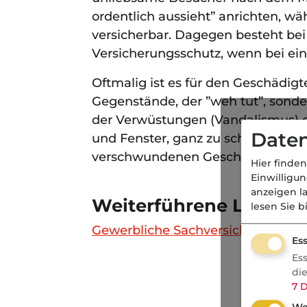
ordentlich aussieht” anrichten, w
versicherbar. Dagegen besteht bei
Versicherungsschutz, wenn bei e
Oftmalig ist es für den Geschädigt
Gegenstände, der ”weh tut”, sonde
der Verwüstungen (Vandalismus) o
Daten
und Fenster, ganz zu schweigen v
verschwundenen Geschäftspapiere
Hier finden
Einwilligu
anzeigen l
Weiterführene Links
lesen Sie b
Gewerbliche Sachversicherung: Ve
Ess
Es
di
7
D
We