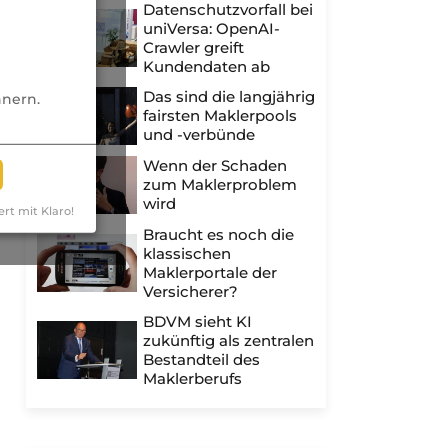
Datenschutzvorfall bei
uniVersa: OpenAI-
Crawler greift
Kundendaten ab
Das sind die langjährig
nnern.
fairsten Maklerpools
und -verbünde
Wenn der Schaden
zum Maklerproblem
wird
ert mit Klaro!
Braucht es noch die
klassischen
Maklerportale der
Versicherer?
BDVM sieht KI
zukünftig als zentralen
Bestandteil des
Maklerberufs