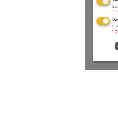
Sa
1
D
We
Ei
1
D