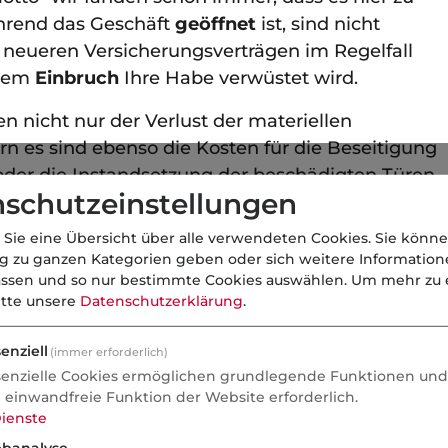
ährend das Geschäft
geöffnet
ist, sind nicht
 neueren Versicherungsverträgen im Regelfall
inem
Einbruch
Ihre Habe verwüstet wird.
en nicht nur der Verlust der materiellen
rn es sind ebenso die Kosten für die Beseitigung
der die Instandsetzung der beschädigten Türen
schutzeinstellungen
on den Kosten der Wiederbeschaffung der
, Aufzeichnungen und Software.
 Sie eine Übersicht über alle verwendeten Cookies. Sie könne
ng zu ganzen Kategorien geben oder sich weitere Informatio
assen und so nur bestimmte Cookies auswählen.
Um mehr zu e
itte unsere
Datenschutzerklärung
.
rsicherte Gefahren
enziell
(immer erforderlich)
senzielle Cookies ermöglichen grundlegende Funktionen und 
e einwandfreie Funktion der Website erforderlich.
ienste
banalyse