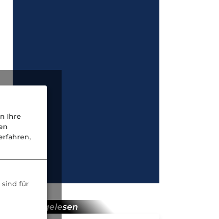
n Ihre
nen
rfahren,
sind für
meist gelesen