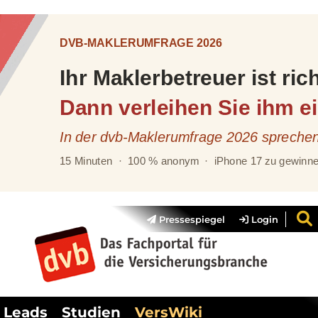
Pressespiegel
Login
Leads
Studien
VersWiki