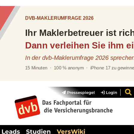
Pressespiegel
Login
Leads
Studien
VersWiki