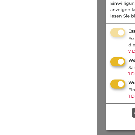
Einwilligu
anzeigen l
lesen Sie b
Ess
Es
di
7
D
We
Sa
1
D
We
Ei
1
D