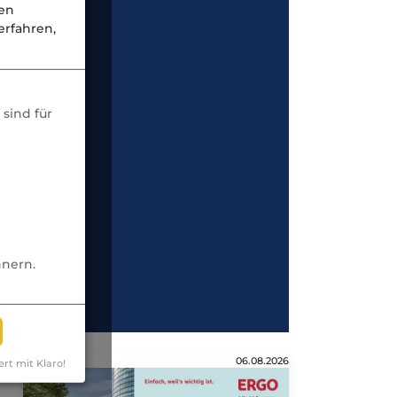
nen
rfahren,
sind für
nnern.
Anzeige
06.08.2026
ert mit Klaro!