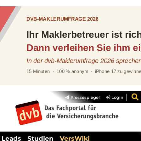
Pressespiegel
Login
Leads
Studien
VersWiki