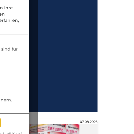
n Ihre
nen
rfahren,
sind für
nnern.
Anzeige
07.08.2026
ert mit Klaro!