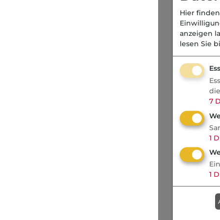
Hier finden
Einwilligu
anzeigen l
lesen Sie b
Ess
Es
di
7
D
We
Sa
1
D
We
Ei
1
D