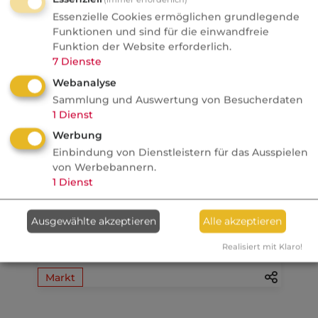
Recht auf
Essenzielle Cookies ermöglichen grundlegende
Vergessenwerden:
Funktionen und sind für die einwandfreie
Versicherungsschutz für
Funktion der Website erforderlich.
Krebsüberlebende?
7
Dienste
Politik
Webanalyse
Sammlung und Auswertung von Besucherdaten
1
Dienst
Werbung
29.07.2026
Einbindung von Dienstleistern für das Ausspielen
von Werbebannern.
VersicherungsJournal
1
Dienst
Die privaten
Krankenversicherer mit den
Ausgewählte akzeptieren
Alle akzeptieren
höchsten
Beschwerdequoten
Realisiert mit Klaro!
Markt