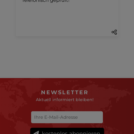
Telefonisch geprüft!
NEWSLETTER
Aktuell informiert bleiben!
kostenlos abonnieren