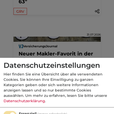
63"
GRV
31.07.2026
VersicherungsJournal
Neuer Makler-Favorit in der
Rürup-Vorsorge
Datenschutzeinstellungen
Markt
Hier finden Sie eine Übersicht über alle verwendeten
Cookies. Sie können Ihre Einwilligung zu ganzen
Kategorien geben oder sich weitere Informationen
anzeigen lassen und so nur bestimmte Cookies
auswählen.
Um mehr zu erfahren, lesen Sie bitte unsere
30.07.2026
Datenschutzerklärung
.
Nachrichten
Essenziell
(immer erforderlich)