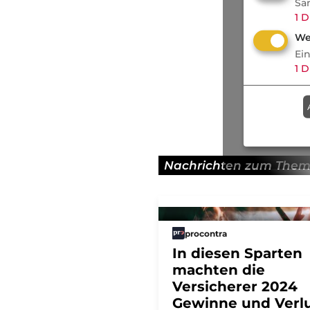
Sa
1
D
We
Ei
1
D
Nachrichten zum The
procontra
In diesen Sparten
machten die
Versicherer 2024
Gewinne und Verl