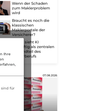
Wenn der Schaden
zum Maklerproblem
wird
Braucht es noch die
klassischen
Maklerportale der
Versicherer?
BDVM sieht KI
zukünftig als zentralen
Bestandteil des
n Ihre
Maklerberufs
nen
rfahren,
07.08.2026
sind für