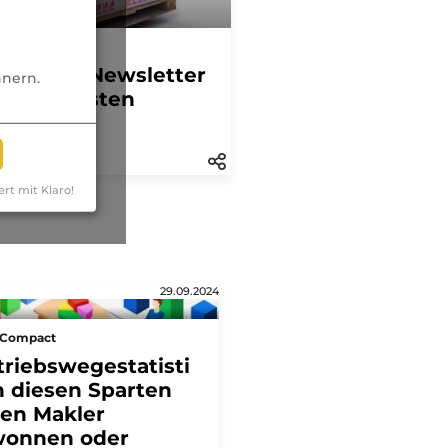
sespiegel
tägliche Newsletter
nnern.
der höchsten
hweite
ert mit Klaro!
29.09.2024
sCompact
triebswegestatisti
In diesen Sparten
en Makler
onnen oder