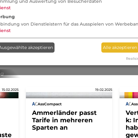
mmlung und Auswertung von Besucherdaten
ienst
Pres
rbung
Der 
nbindung von Dienstleistern für das Ausspielen von Werbeba
mit 
ienst
Reic
Ausgewählte akzeptieren
Alle akzeptieren
Realisi
ma
15.02.2025
19.02.2025
AssCompact
As
Ammerländer passt
Ver
Tarife in mehreren
k: 
Sparten an
hab
uste
gew