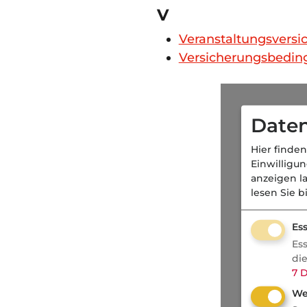
V
Veranstaltungsversi
Versicherungsbedi
Daten
Hier finden
Einwilligu
anzeigen l
lesen Sie b
Ess
Es
di
7
D
We