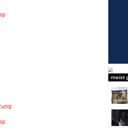
ng
meist 
erung
ng