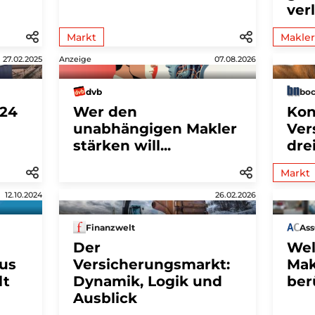
ver
Markt
Makler
27.02.2025
Anzeige
07.08.2026
dvb
bo
24
Wer den
Kon
unabhängigen Makler
Ver
stärken will...
dre
Markt
12.10.2024
26.02.2026
Finanzwelt
As
Der
Wel
us
Versicherungsmarkt:
Mak
lt
Dynamik, Logik und
ber
Ausblick