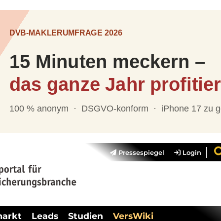
Pressespiegel
Login
markt
Leads
Studien
VersWiki