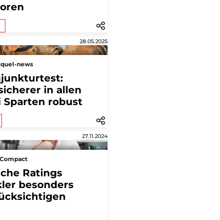
loren
28.05.2025
cquel-news
junkturtest:
sicherer in allen
i Sparten robust
27.11.2024
sCompact
che Ratings
ler besonders
ücksichtigen