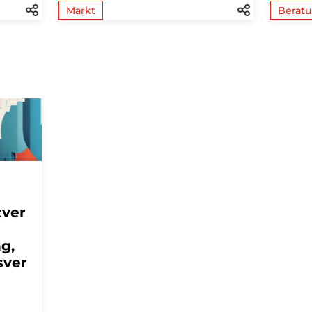
Markt
Berat
tver
g,
sver