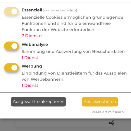
Essenziell
(immer erforderlich)
07.08.2026
Essenzielle Cookies ermöglichen grundlegende
Funktionen und sind für die einwandfreie
FONDS professionell
Funktion der Website erforderlich.
Studie: Ungleiche
7
Dienste
Besteuerung begünstigte
Webanalyse
Französische Revolution
Sammlung und Auswertung von Besucherdaten
1
Dienst
Politik
Werbung
Einbindung von Dienstleistern für das Ausspielen
von Werbebannern.
Anzeige
08.08.2026
1
Dienst
dvb
Ein MVP-Wechsel kostet
Ausgewählte akzeptieren
Alle akzeptieren
Monate, Nerven und Geld
Realisiert mit Klaro!