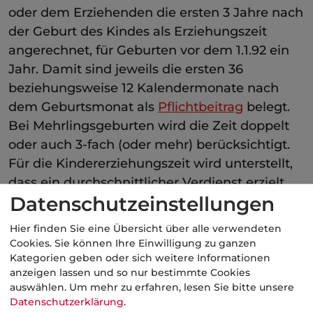
oder dem Erziehenden die ersten 3 Jahre nach
der Geburt des Kindes als Erziehungszeit
angerechnet, für Geburten vor dem 1.1.92 ein
Jahr. Damit sind jeweils die ersten 36
beziehungsweise 12 Kalendermonate nach
dem Geburtsmonat als
Pflichtbeitrag
belegt.
Bei Mehrlingsgeburten wird die Zeit doppelt
oder auch 3-fach (oder mehr) berücksichtigt.
Für die Kindererziehungszeit wird unterstellt,
dass ein durchschnittlicher Verdienst erzielt
Datenschutzeinstellungen
wurde.
Hier finden Sie eine Übersicht über alle verwendeten
Kategorie:
Gesetzliche Rentenversicherung
Cookies. Sie können Ihre Einwilligung zu ganzen
Kategorien geben oder sich weitere Informationen
anzeigen lassen und so nur bestimmte Cookies
auswählen.
Um mehr zu erfahren, lesen Sie bitte unsere
Aktuelle
Nachrichten
Datenschutzerklärung
.