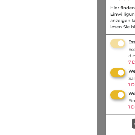
Hier finden
Einwilligu
anzeigen l
lesen Sie b
Ess
Es
di
7
D
We
Sa
1
D
We
Ei
1
D