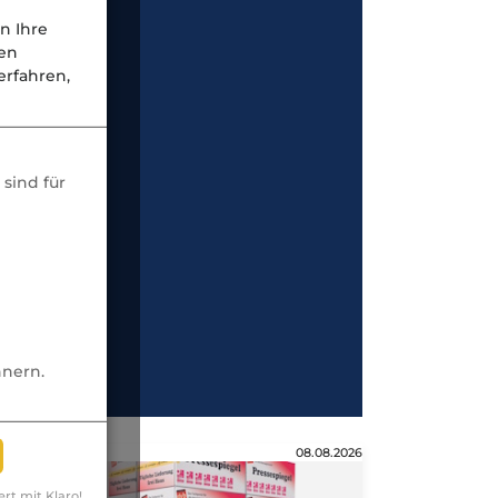
n Ihre
nen
rfahren,
sind für
nnern.
Anzeige
08.08.2026
ert mit Klaro!