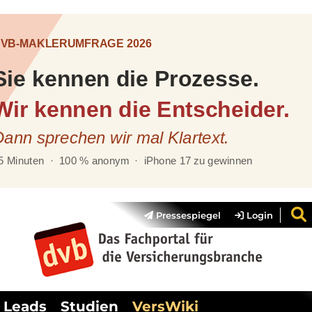
Pressespiegel
Login
Leads
Studien
VersWiki