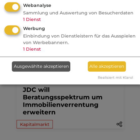
Anzeige
07.08.2026
Webanalyse
Sammlung und Auswertung von Besucherdaten
dvb
1
Dienst
Ein MVP-Wechsel kostet
Werbung
Monate, Nerven und Geld
Einbindung von Dienstleistern für das Ausspielen
von Werbebannern.
1
Dienst
Ausgewählte akzeptieren
Alle akzeptieren
07.08.2026
Realisiert mit Klaro!
FONDS professionell
JDC will
Beratungsspektrum um
Immobilienverrentung
erweitern
Kapitalmarkt