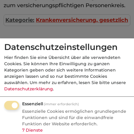
zum versicherungspflichtigen Personenkreis.
Kategorie:
Krankenversicherung, gesetzlich
Datenschutzeinstellungen
Aktuelle
Nachrichten
Hier finden Sie eine Übersicht über alle verwendeten
Cookies. Sie können Ihre Einwilligung zu ganzen
07.08.2026
Kategorien geben oder sich weitere Informationen
anzeigen lassen und so nur bestimmte Cookies
FONDS professionell
auswählen.
Um mehr zu erfahren, lesen Sie bitte unsere
Datenschutzerklärung
.
Studie: Ungleiche
Besteuerung begünstigte
Französische Revolution
Essenziell
(immer erforderlich)
Essenzielle Cookies ermöglichen grundlegende
Politik
Funktionen und sind für die einwandfreie
Funktion der Website erforderlich.
7
Dienste