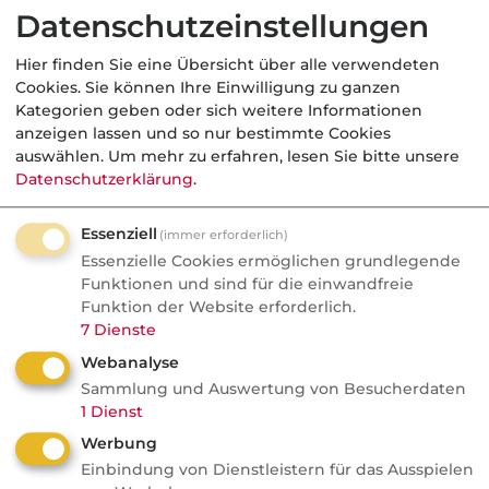
Datenschutzeinstellungen
Welche Vergütungsbestandteile können in
Hier finden Sie eine Übersicht über alle verwendeten
ein Zeitwertkonto eingebracht werden?
Cookies. Sie können Ihre Einwilligung zu ganzen
Kategorien geben oder sich weitere Informationen
anzeigen lassen und so nur bestimmte Cookies
auswählen.
Um mehr zu erfahren, lesen Sie bitte unsere
Datenschutzerklärung
.
Essenziell
(immer erforderlich)
Essenzielle Cookies ermöglichen grundlegende
Funktionen und sind für die einwandfreie
Funktion der Website erforderlich.
7
Dienste
Webanalyse
Sammlung und Auswertung von Besucherdaten
1
Dienst
Eine Nutzung der Zeitwertkonten für den
Werbung
Aufbau einer zusätzlichen betrieblichen
Einbindung von Dienstleistern für das Ausspielen
Altersversorgung kann darüber hinaus die