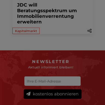
JDC will
Beratungsspektrum um
Immobilienverrentung
erweitern
Kapitalmarkt
NEWSLETTER
Aktuell informiert bleiben!
kostenlos abonnieren