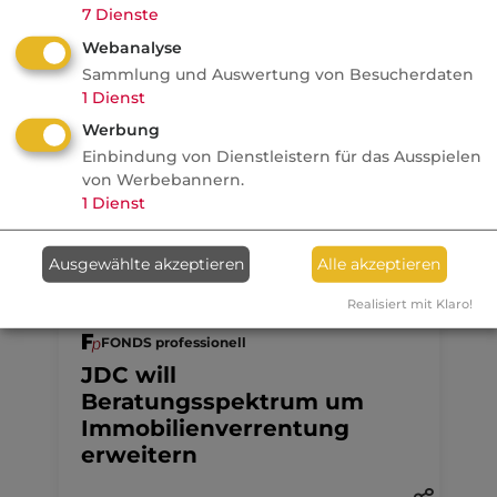
7
Dienste
Webanalyse
Anzeige
07.08.2026
Sammlung und Auswertung von Besucherdaten
1
Dienst
dvb
Werbung
Wer den unabhängigen
Einbindung von Dienstleistern für das Ausspielen
Makler stärken will...
von Werbebannern.
1
Dienst
Ausgewählte akzeptieren
Alle akzeptieren
07.08.2026
Realisiert mit Klaro!
FONDS professionell
JDC will
Beratungsspektrum um
Immobilienverrentung
erweitern