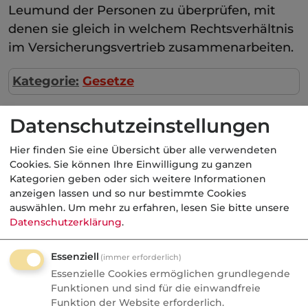
Leumund der Personen zu überprüfen, mit
denen sie gleich in welchem Rechtsverhältnis
im Versicherungsvertrieb zusammenarbeiten.
Kategorie:
Gesetze
Datenschutzeinstellungen
Aktuelle
Nachrichten
Hier finden Sie eine Übersicht über alle verwendeten
Cookies. Sie können Ihre Einwilligung zu ganzen
Kategorien geben oder sich weitere Informationen
07.08.2026
anzeigen lassen und so nur bestimmte Cookies
auswählen.
Um mehr zu erfahren, lesen Sie bitte unsere
Datenschutzerklärung
.
FONDS professionell
Studie: Ungleiche
Essenziell
Besteuerung begünstigte
(immer erforderlich)
Essenzielle Cookies ermöglichen grundlegende
Französische Revolution
Funktionen und sind für die einwandfreie
Funktion der Website erforderlich.
Politik