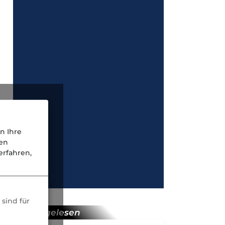
n Ihre
nen
rfahren,
sind für
meist gelesen