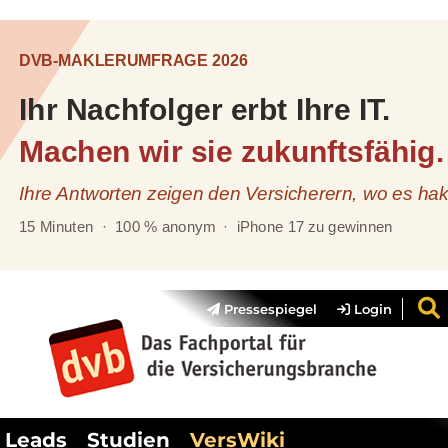
Pressespiegel
Login
Leads
Studien
VersWiki