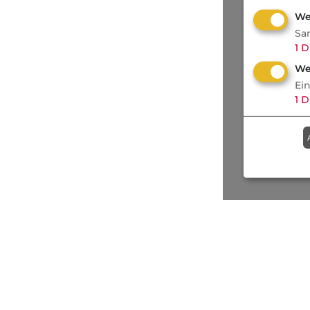
We
Sa
1
D
We
Ei
1
D