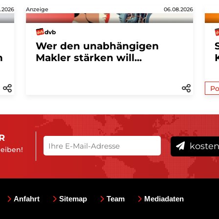
.2026
Anzeige
06.08.2026
dvb
Wer den unabhängigen
n
Makler stärken will...
Po
R
kosten
leiben!
Anfahrt
Sitemap
Team
Mediadaten