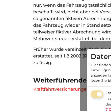
nur, wenn das Fahrzeug tatsächlic
beschafft wird, nicht aber bei Vo
so genannten fiktiven Abrechnung,
das Fahrzeug wieder in Stand setze
teilweiser fiktiver Abrechnung wir
Mehrwertsteuer erstattet, bei dem s
Früher wurde vereinzelt doch die 
Daten
erstattet, seit 1.8.2002 (Reform de
zulässig.
Hier finden
Einwilligu
anzeigen l
Weiterführende Links
lesen Sie b
Kraftfahrtversicherungen
Ess
Es
di
7
D