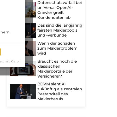
Datenschutzvorfall bei
uniVersa: OpenAI-
Crawler greift
Kundendaten ab
Das sind die langjährig
fairsten Maklerpools
nnern.
und -verbünde
Wenn der Schaden
zum Maklerproblem
wird
Braucht es noch die
ert mit Klaro!
klassischen
Maklerportale der
Versicherer?
BDVM sieht KI
zukünftig als zentralen
Bestandteil des
Maklerberufs