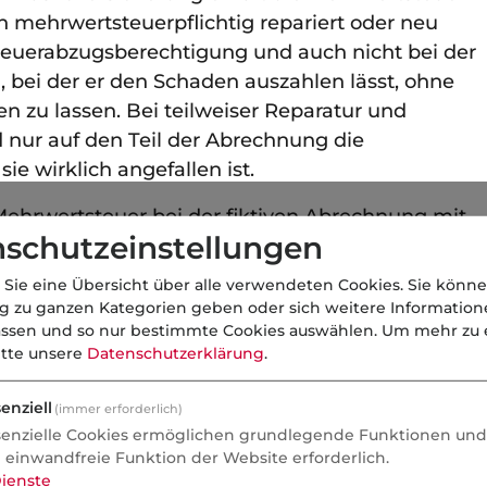
h mehrwertsteuerpflichtig repariert oder neu
rsteuerabzugsberechtigung und auch nicht bei der
 bei der er den Schaden auszahlen lässt, ohne
n zu lassen. Bei teilweiser Reparatur und
d nur auf den Teil der Abrechnung die
ie wirklich angefallen ist.
Mehrwertsteuer bei der fiktiven Abrechnung mit
schutzeinstellungen
s Schadenersatzrechts) ist dies nicht mehr
 Sie eine Übersicht über alle verwendeten Cookies. Sie könne
ng zu ganzen Kategorien geben oder sich weitere Informatio
assen und so nur bestimmte Cookies auswählen.
Um mehr zu e
itte unsere
Datenschutzerklärung
.
enziell
(immer erforderlich)
senzielle Cookies ermöglichen grundlegende Funktionen und 
e einwandfreie Funktion der Website erforderlich.
ienste