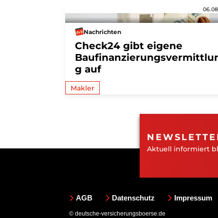
06.08
Nachrichten
Check24 gibt eigene
Baufinanzierungsvermittlu
g auf
Makler
NEWSLETTE
Aktuell informiert b
AGB
Datenschutz
Impressum
© deutsche-versicherungsboerse.de