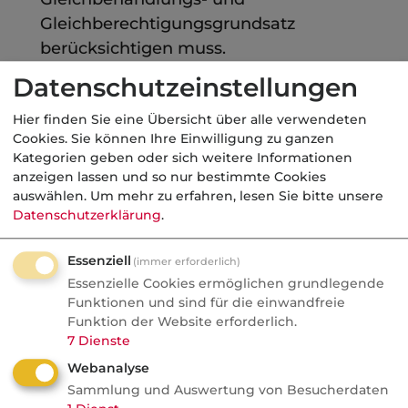
Gleichberechtigungsgrundsatz
berücksichtigen muss.
Datenschutzeinstellungen
erzwingbare
Mitbestimmungsrechte
Hier finden Sie eine Übersicht über alle verwendeten
Cookies. Sie können Ihre Einwilligung zu ganzen
Der Betriebsrat als gewählte
Kategorien geben oder sich weitere Informationen
Interessenvertretung der Arbeitnehmer hat
anzeigen lassen und so nur bestimmte Cookies
mitzubestimmen über die Form, die
auswählen.
Um mehr zu erfahren, lesen Sie bitte unsere
Datenschutzerklärung
.
Ausgestaltung und Verwaltung von
betrieblichen Sozialleistungen. Der Betriebsrat
Essenziell
(immer erforderlich)
vertritt alle aktiven Arbeitnehmer und nicht
Essenzielle Cookies ermöglichen grundlegende
die ausgeschiedenen Arbeitnehmer, leitende
Funktionen und sind für die einwandfreie
Angestellte sowie Organmitglieder juristischer
Funktion der Website erforderlich.
7
Dienste
Personen.
Webanalyse
Die erzwingbaren Mitbestimmungsrechte
Sammlung und Auswertung von Besucherdaten
greifen nur dann, wenn sie nicht bereits durch