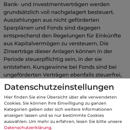
Bank- und Investmentverträgen werden
grundsätzlich voll nachgelagert besteuert.
Auszahlungen aus nicht geförderten
Sparplänen und Fonds sind dagegen
entsprechend den Regelungen für Einkünfte
aus Kapitalvermögen zu versteuern. Die
Zinserträge dieser Anlagen können in der
Periode steuerpflichtig sein, in der sie
entstehen. Kursgewinne bei Fonds sind bei
ungeförderten Verträgen ebenfalls steuerfrei,
soweit Beiträge bis zum 31.12.2008 geleistet
Datenschutzeinstellungen
wurden und wenn diese Anlagen länger als
Hier finden Sie eine Übersicht über alle verwendeten
ein Jahr gehalten werden. Für Fondsanteile,
Cookies. Sie können Ihre Einwilligung zu ganzen
die seit dem 1.1.2009 erworben wurden,
Kategorien geben oder sich weitere Informationen
kommt bei Veräußerung die Abgeltungssteuer
anzeigen lassen und so nur bestimmte Cookies
zum Tragen.
auswählen.
Um mehr zu erfahren, lesen Sie bitte unsere
Datenschutzerklärung
.