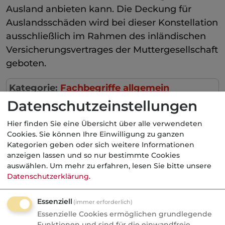
Ausland anbieten kann. Die Deckung für
Auslandsschäden wird bei dieser Konstellation
ausschließlich im Rahmen des inländischen
Versicherungsvertrages der Muttergesellschaft
geboten.
Kategorie:
Fachbegriffe allgemein
Datenschutzeinstellungen
Hier finden Sie eine Übersicht über alle verwendeten
Cookies. Sie können Ihre Einwilligung zu ganzen
Aktuelle
Nachrichten
Kategorien geben oder sich weitere Informationen
anzeigen lassen und so nur bestimmte Cookies
auswählen.
Um mehr zu erfahren, lesen Sie bitte unsere
07.08.2026
Datenschutzerklärung
.
FONDS professionell
Essenziell
(immer erforderlich)
Studie: Ungleiche
Essenzielle Cookies ermöglichen grundlegende
Besteuerung begünstigte
Funktionen und sind für die einwandfreie