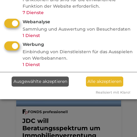
Französische Revolution
Funktion der Website erforderlich.
7
Dienste
Politik
Webanalyse
Sammlung und Auswertung von Besucherdaten
Anzeige
08.08.2026
1
Dienst
Werbung
dvb
Einbindung von Dienstleistern für das Ausspielen
Ein MVP-Wechsel kostet
von Werbebannern.
Monate, Nerven und Geld
1
Dienst
Ausgewählte akzeptieren
Alle akzeptieren
Realisiert mit Klaro!
07.08.2026
FONDS professionell
JDC will
Beratungsspektrum um
Immobilienverrentung