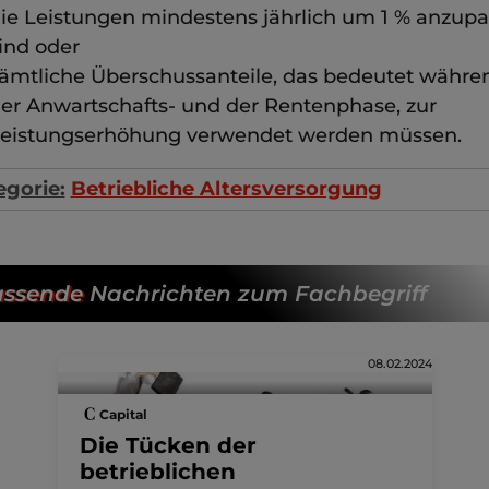
ie Leistungen mindestens jährlich um 1 % anzup
ind oder
ämtliche Überschussanteile, das bedeutet währe
er Anwartschafts- und der Rentenphase, zur
eistungserhöhung verwendet werden müssen.
egorie:
Betriebliche Altersversorgung
ssende
Nachrichten zum Fachbegriff
08.02.2024
Capital
Die Tücken der
betrieblichen