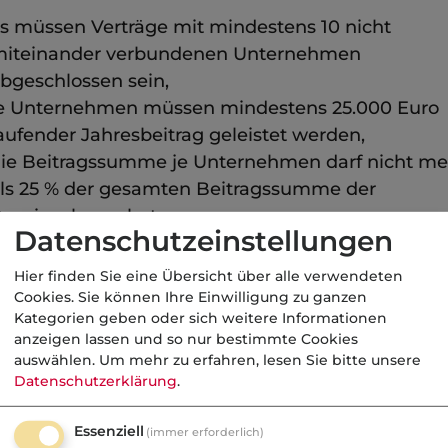
s müssen Verträge mit mindestens 10 nicht
iteinander verbundenen Unternehmen
bgeschlossen sein,
e Unternehmen müssen mindestens 25.000 Euro
aufender Jahresbeitrag geleistet werden,
ie Beitragssumme je Unternehmen darf nicht me
ls 25 % der gesamten Beitragssumme der
ensionskasse betragen.
Datenschutzeinstellungen
t haben deregulierte Pensionskassen ähnliche
Hier finden Sie eine Übersicht über alle verwendeten
altungsfreiheiten wie Lebensversicherer. Sie
Cookies. Sie können Ihre Einwilligung zu ganzen
rliegen allerdings, anders als regulierte
Kategorien geben oder sich weitere Informationen
ionskassen, auch der
anzeigen lassen und so nur bestimmte Cookies
auswählen.
Um mehr zu erfahren, lesen Sie bitte unsere
ungsrückstellungsverordnung und dürfen im
Datenschutzerklärung
.
eschäft nur mit Tarifen arbeiten, die mit dem jew
ssigen Höchstrechnungszins (derzeit 2,75 %) kalkul
Essenziell
(immer erforderlich)