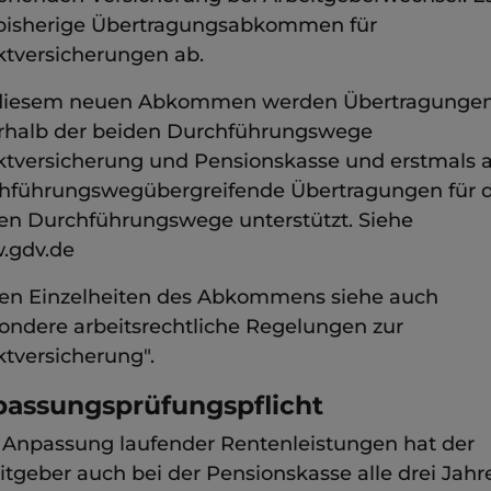
bisherige Übertragungsabkommen für
ktversicherungen ab.
diesem neuen Abkommen werden Übertragunge
rhalb der beiden Durchführungswege
ktversicherung und Pensionskasse und erstmals 
hführungswegübergreifende Übertragungen für d
en Durchführungswege unterstützt. Siehe
.gdv.de
en Einzelheiten des Abkommens siehe auch
ondere arbeitsrechtliche Regelungen zur
ktversicherung".
assungsprüfungspflicht
 Anpassung laufender Rentenleistungen hat der
itgeber auch bei der Pensionskasse alle drei Jahr