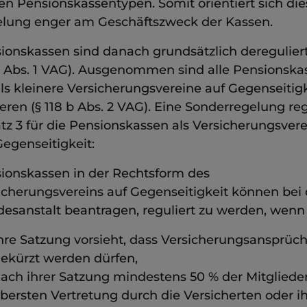
en Pensionskassentypen. Somit orientiert sich die
lung enger am Geschäftszweck der Kassen.
ionskassen sind danach grundsätzlich dereguliert
b Abs. 1 VAG). Ausgenommen sind alle Pensionska
als kleinere Versicherungsvereine auf Gegenseitig
ieren (§ 118 b Abs. 2 VAG). Eine Sonderregelung reg
tz 3 für die Pensionskassen als Versicherungsver
Gegenseitigkeit:
ionskassen in der Rechtsform des
icherungsvereins auf Gegenseitigkeit können bei 
esanstalt beantragen, reguliert zu werden, wenn
hre Satzung vorsieht, dass Versicherungsansprüc
ekürzt werden dürfen,
ach ihrer Satzung mindestens 50 % der Mitglieder
bersten Vertretung durch die Versicherten oder i