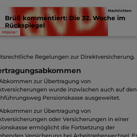
sicherungsvertragliche
Nachrichten
sung/Methode
Brüß kommentiert: Die 32. Woche im
 bei der Pensionskasse kann der Arbeitgeber die
Rückspiegel
icherungsvertragliche Lösung analog den Regelu
Makler
er Direktversicherung anwenden. Zu den
ussetzungen siehe Kapitel 2.2.2 Besondere
itsrechtliche Regelungen zur Direktversicherung.
ertragungsabkommen
Abkommen zur Übertragung von
ktversicherungen wurde inzwischen auch auf den
hführungsweg Pensionskasse ausgeweitet.
Abkommen zur Übertragung von
ktversicherungen oder Versicherungen in einer
ionskasse ermöglicht die Fortsetzung der
ehenden Versicherung bei Arbeitgeberwechsel. Es