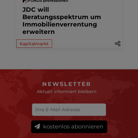
FONDS professionell
JDC will
Beratungsspektrum um
Immobilienverrentung
erweitern
Kapitalmarkt
NEWSLETTER
Aktuell informiert bleiben!
kostenlos abonnieren