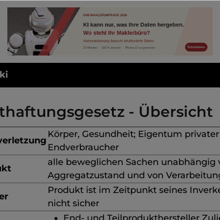
ki
thaftungsgesetz - Übersicht
Körper, Gesundheit; Eigentum privater
verletzung
Endverbraucher
alle beweglichen Sachen unabhängig 
ukt
Aggregatzustand und von Verarbeitun
Produkt ist im Zeitpunkt seines Inver
er
nicht sicher
End- und Teilprodukthersteller Zuli