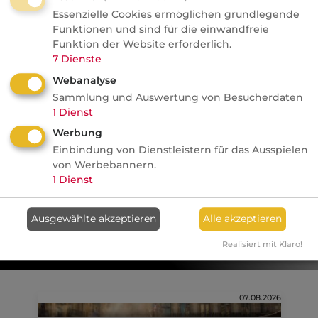
Essenzielle Cookies ermöglichen grundlegende
Funktionen und sind für die einwandfreie
steller von Fernsehgeräten. Durch fehlerhafte Ve
Funktion der Website erforderlich.
b der Geräte kommt es zu Bränden in den Wohn
7
Dienste
aucher.
Webanalyse
steller von Kunststoffgehäusen für Computer. Dur
Sammlung und Auswertung von Besucherdaten
fte Mischung der Komponenten kommt es zur Au
1
Dienst
 Stoffe aus dem Computergehäuse. Private Endver
Werbung
 dadurch Gesundheitsschäden.
Einbindung von Dienstleistern für das Ausspielen
von Werbebannern.
1
Dienst
Gewerbliche Haftpflicht
Ausgewählte akzeptieren
Alle akzeptieren
Realisiert mit Klaro!
Nachrichten
07.08.2026