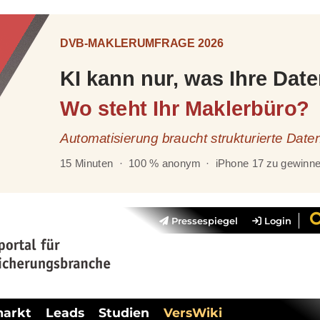
Pressespiegel
Login
markt
Leads
Studien
VersWiki