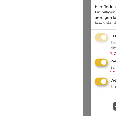
Hier finden
Einwilligu
anzeigen l
lesen Sie b
Ess
Es
di
7
D
We
Sa
1
D
We
Ei
1
D