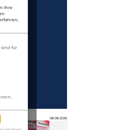
n Ihre
nen
rfahren,
sind für
nnern.
08.08.2026
ert mit Klaro!