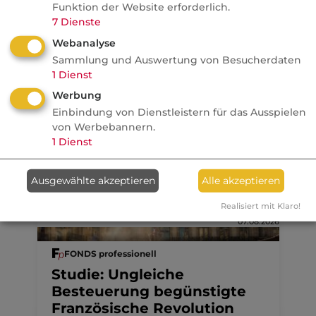
Funktion der Website erforderlich.
7
Dienste
Weiterführende Links
Webanalyse
Betriebsunterbrechung
Sammlung und Auswertung von Besucherdaten
1
Dienst
Kategorie:
Werbung
Nicht industrielle Betriebsversicherung
Einbindung von Dienstleistern für das Ausspielen
von Werbebannern.
1
Dienst
Aktuelle
Nachrichten
Ausgewählte akzeptieren
Alle akzeptieren
Realisiert mit Klaro!
07.08.2026
FONDS professionell
Studie: Ungleiche
Besteuerung begünstigte
Französische Revolution