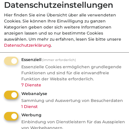
vom 8.2.06 mit dem Aktenzeichen (Az 2 O
Datenschutzeinstellungen
764/04) für wirksam. Hieraus folgt, dass der
Hier finden Sie eine Übersicht über alle verwendeten
beklagte Versicherer den effektiven Jahreszins
Cookies. Sie können Ihre Einwilligung zu ganzen
angeben muss. Trifft dieses nicht zu, gilt laut
Kategorien geben oder sich weitere Informationen
anzeigen lassen und so nur bestimmte Cookies
einem
Fernsehbericht der ARD
aus dem
auswählen.
Um mehr zu erfahren, lesen Sie bitte unsere
Januar 2010 obligatorisch ein gesetzlicher
Datenschutzerklärung
.
Effektivzins von 4 % (BGB §§ 499, 502). Der
Bericht der ARD kam zu dem Schluss, dass
Essenziell
(immer erforderlich)
von vielen VN Teile der
Essenzielle Cookies ermöglichen grundlegende
Ratenzahlungszuschläge von den VU
Funktionen und sind für die einwandfreie
Funktion der Website erforderlich.
zurückgefordert werden können.
7
Dienste
Webanalyse
Aus der Versicherungsbranche
Sammlung und Auswertung von Besucherdaten
1
Dienst
wird folgendes dagegen
Werbung
gehalten
Einbindung von Dienstleistern für das Ausspielen
von Werbebannern.
Es gab und gibt kein Urteil des