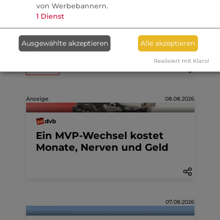
von Werbebannern.
FONDS professionell
1
Dienst
Studie: Ungleiche
Besteuerung begünstigte
Ausgewählte akzeptieren
Alle akzeptieren
Französische Revolution
Realisiert mit Klaro!
Politik
Anzeige
08.08.2026
dvb
Ein MVP-Wechsel kostet
Monate, Nerven und Geld
07.08.2026