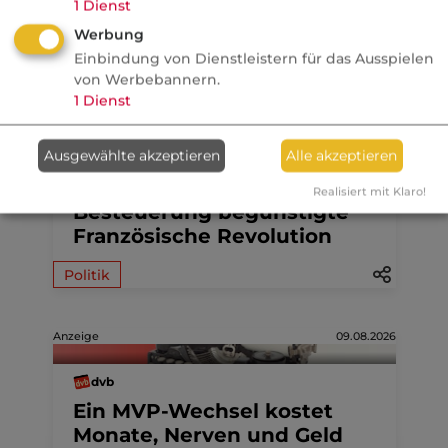
1
Dienst
Werbung
Aktuelle
Nachrichten
Einbindung von Dienstleistern für das Ausspielen
von Werbebannern.
1
Dienst
07.08.2026
Ausgewählte akzeptieren
Alle akzeptieren
FONDS professionell
Studie: Ungleiche
Realisiert mit Klaro!
Besteuerung begünstigte
Französische Revolution
Politik
Anzeige
09.08.2026
dvb
Ein MVP-Wechsel kostet
Monate, Nerven und Geld