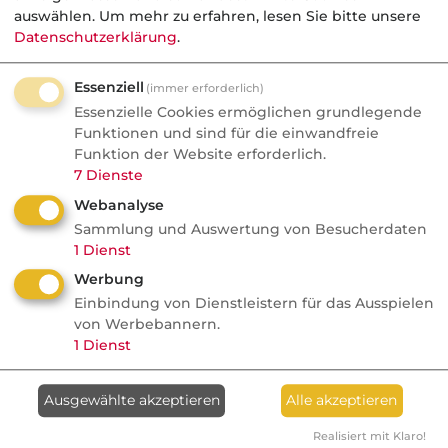
auswählen.
Um mehr zu erfahren, lesen Sie bitte unsere
Datenschutzerklärung
.
Essenziell
Aktuelle
Nachrichten
(immer erforderlich)
Essenzielle Cookies ermöglichen grundlegende
Funktionen und sind für die einwandfreie
Funktion der Website erforderlich.
10.08.2026
7
Dienste
fundresearch
Webanalyse
Wenn der Hebel
Sammlung und Auswertung von Besucherdaten
1
Dienst
zurückschlägt: Was
Anlageberater aus dem
Werbung
Seoul-Crash lernen können
Einbindung von Dienstleistern für das Ausspielen
von Werbebannern.
alternative Investments
1
Dienst
Ausgewählte akzeptieren
Alle akzeptieren
Anzeige
10.08.2026
Realisiert mit Klaro!
dvb