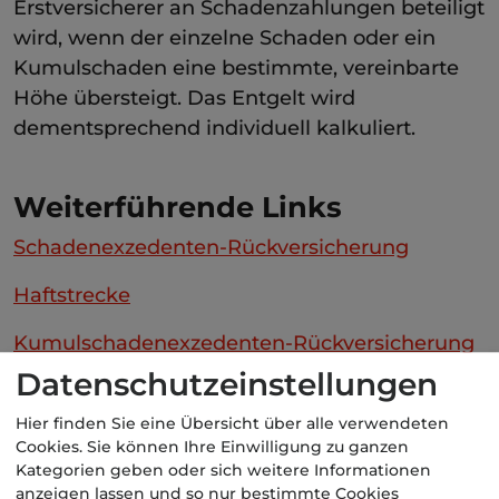
Erstversicherer an Schadenzahlungen beteiligt
wird, wenn der einzelne Schaden oder ein
Kumulschaden eine bestimmte, vereinbarte
Höhe übersteigt. Das Entgelt wird
dementsprechend individuell kalkuliert.
Weiterführende Links
Schadenexzedenten-Rückversicherung
Haftstrecke
Kumulschadenexzedenten-Rückversicherung
Datenschutzeinstellungen
Priorität
Hier finden Sie eine Übersicht über alle verwendeten
Summenrückversicherung
Cookies. Sie können Ihre Einwilligung zu ganzen
Kategorien geben oder sich weitere Informationen
Kategorie:
Rückversicherung
anzeigen lassen und so nur bestimmte Cookies