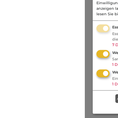
Einwilligu
anzeigen l
lesen Sie b
Ess
Es
di
7
D
We
Sa
1
D
We
Ei
1
D