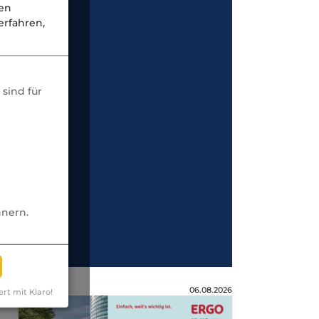
nen
rfahren,
sind für
nnern.
Anzeige
06.08.2026
ert mit Klaro!