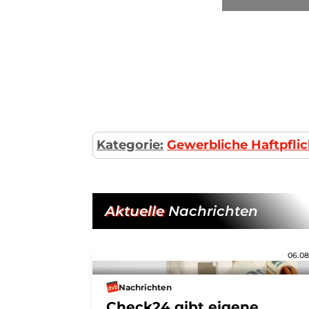
Kategorie:
Gewerbliche Haftpflic
Aktuelle
Nachrichten
06.08
Nachrichten
Check24 gibt eigene