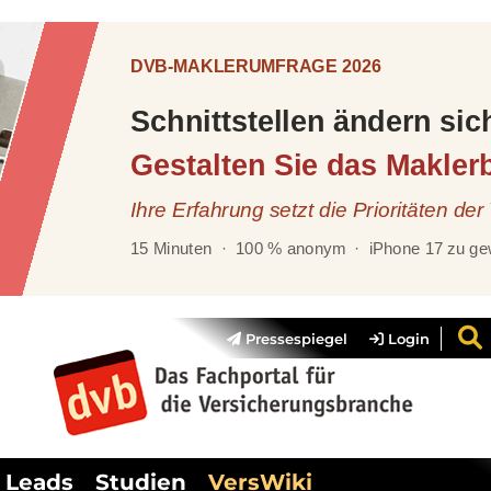
Pressespiegel
Login
Leads
Studien
VersWiki