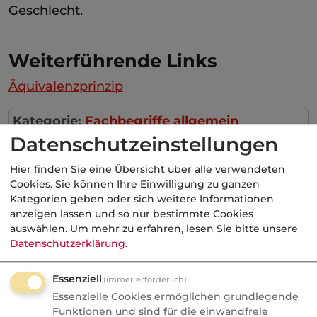
Geschlecht.
Weiterführende Links
Äquivalenzprinzip
Kategorie:
Fachbegriffe allgemein
Krankenversicherung, gesetzlich
Datenschutzeinstellungen
Hier finden Sie eine Übersicht über alle verwendeten
Cookies. Sie können Ihre Einwilligung zu ganzen
Kategorien geben oder sich weitere Informationen
Aktuelle
Nachrichten
anzeigen lassen und so nur bestimmte Cookies
auswählen.
Um mehr zu erfahren, lesen Sie bitte unsere
Datenschutzerklärung
.
06.08.2026
Essenziell
(immer erforderlich)
Nachrichten
Essenzielle Cookies ermöglichen grundlegende
Check24 gibt eigene
Funktionen und sind für die einwandfreie