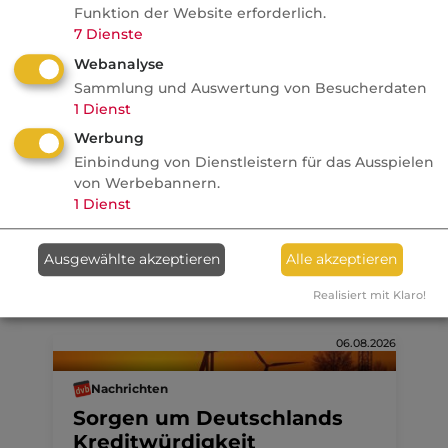
Baufinanzierungsvermittlun
Funktion der Website erforderlich.
g auf
7
Dienste
Webanalyse
Makler
Sammlung und Auswertung von Besucherdaten
1
Dienst
Anzeige
06.08.2026
Werbung
Einbindung von Dienstleistern für das Ausspielen
Allianz
von Werbebannern.
1,7 Mio. junge Erwachsene
1
Dienst
wollen gut beraten werden.
Ausgewählte akzeptieren
Alle akzeptieren
Realisiert mit Klaro!
06.08.2026
Nachrichten
Sorgen um Deutschlands
Kreditwürdigkeit