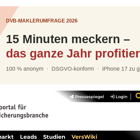
Pressespiegel
Login
markt
Leads
Studien
VersWiki