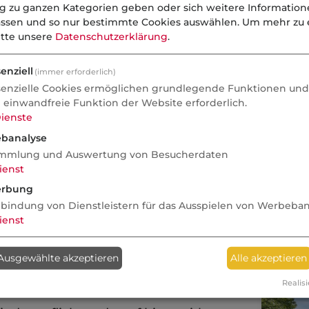
ung
ng zu ganzen Kategorien geben oder sich weitere Informatio
assen und so nur bestimmte Cookies auswählen.
Um mehr zu e
eistungen sind beim zuständigen
itte unsere
Datenschutzerklärung
.
len. Sie werden auch von allen anderen
llen Gemeinden und bei Personen, die
enziell
(immer erforderlich)
en, auch von den amtlichen
senzielle Cookies ermöglichen grundlegende Funktionen und 
e einwandfreie Funktion der Website erforderlich.
srepublik Deutschland im Ausland
ienste
banalyse
em unzuständigen Leistungsträger, bei
mmlung und Auswertung von Besucherdaten
ienst
stung nicht zuständigen Gemeinde oder
tretung der Bundesrepublik
rbung
nbindung von Dienstleistern für das Ausspielen von Werbeba
gestellt werden, sind unverzüglich
ienst
ungsträger weiterzuleiten. Ist die
 Antrag abhängig, gilt der Antrag als
Ausgewählte akzeptieren
Alle akzeptieren
, in dem er bei einer der in Satz 1
gangen ist.
Anzeige
Realisi