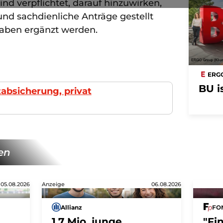
sind verpflichtet, darauf hinzuwirken,
und sachdienliche Anträge gestellt
aben ergänzt werden.
ERG
BU i
tabsicherung, privat
en
05.08.2026
Anzeige
06.08.2026
Allianz
FON
1,7 Mio. junge
"Fi