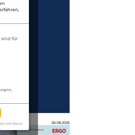
nen
rfahren,
sind für
nnern.
06.08.2026
ert mit Klaro!