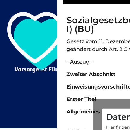
Sozialgesetzb
I) (BU)
Gesetz vom 11. Dezember 
geändert durch Art. 2 G v.
- Auszug –
Zweiter Abschnitt
Einweisungsvorschrift
Erster Titel
Allgemeines über Sozia
Daten
Hier finden