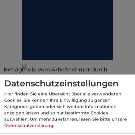
Beträge, die vom Arbeitnehmer durch
Entgeltumwandlung zu einer Pensionszusage
Datenschutzeinstellungen
oder Unterstützungskasse des Arbeitgebers
gezahlt werden, gelten in der
Hier finden Sie eine Übersicht über alle verwendeten
Cookies. Sie können Ihre Einwilligung zu ganzen
Sozialversicherung bis zu 4 % der
Kategorien geben oder sich weitere Informationen
Beitragsbemessungsgrenze der allgemeinen
anzeigen lassen und so nur bestimmte Cookies
Rentenversicherung bis zum 31.12.2008 nicht
auswählen.
Um mehr zu erfahren, lesen Sie bitte unsere
Datenschutzerklärung
.
als Arbeitsentgelt. Es ist dabei unerheblich, ob
die Aufwendungen aus laufendem