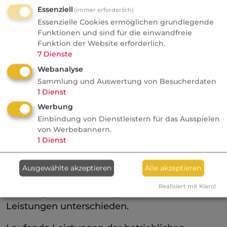
Essenziell
(immer erforderlich)
Arbeitsentgelt oder aus Einmalzahlungen
Essenzielle Cookies ermöglichen grundlegende
finanziert werden (§ 14 Abs. 1 i.V.m. § 115 SGB
Funktionen und sind für die einwandfreie
IV).
Funktion der Website erforderlich.
7
Dienste
Webanalyse
Sozialversicherung in der
Sammlung und Auswertung von Besucherdaten
Leistungsphase
1
Dienst
Werbung
Wie bei allen Durchführungswegen der
Einbindung von Dienstleistern für das Ausspielen
betrieblichen Altersversorung wird auch bei
von Werbebannern.
der Pensionszusage und der
1
Dienst
Unterstützungskasse bei der
sozialabgabenrechtlichen Beurteilung der
Ausgewählte akzeptieren
Alle akzeptieren
Leistungen nicht zwischen arbeitgeber- und
Realisiert mit Klaro!
aus Entgeltumwandlung finanzierten
Leistungen unterschieden.