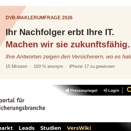
Pressespiegel
Login
markt
Leads
Studien
VersWiki