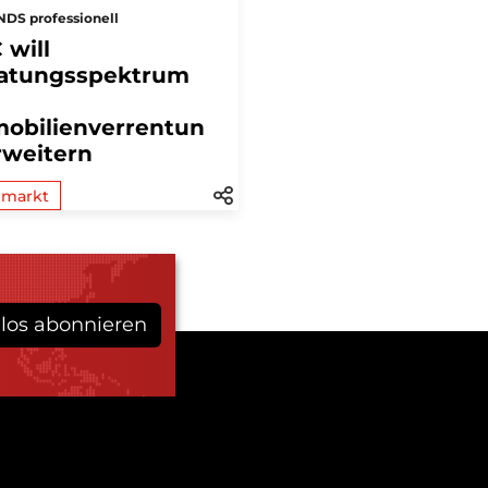
DS professionell
 will
atungsspektrum
obilienverrentun
rweitern
lmarkt
los abonnieren