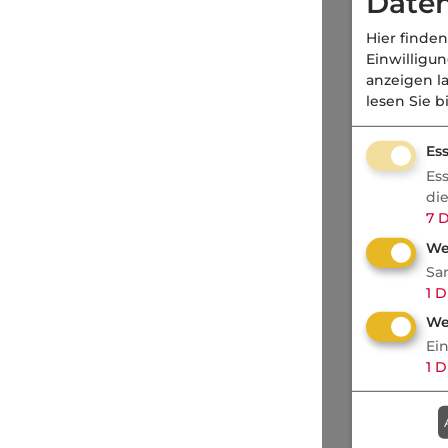
Daten
Hier finden
Einwilligu
anzeigen l
lesen Sie b
Ess
Es
di
7
D
We
Sa
1
D
We
Ei
1
D