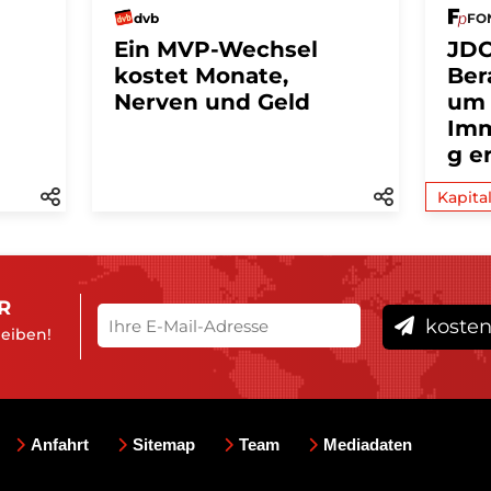
dvb
FON
Ein MVP-Wechsel
JDC
kostet Monate,
Ber
Nerven und Geld
um
Imm
g e
Kapita
R
kosten
leiben!
Anfahrt
Sitemap
Team
Mediadaten