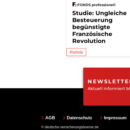
FONDS professionell
Studie: Ungleiche
Besteuerung
begünstigte
Französische
Revolution
Politik
NEWSLETTE
Aktuell informiert b
AGB
Datenschutz
Impressum
© deutsche-versicherungsboerse.de