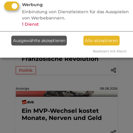
Aktuelle
Nachrichten
Werbung
Einbindung von Dienstleistern für das Ausspielen
von Werbebannern.
07.08.2026
1
Dienst
FONDS professionell
Ausgewählte akzeptieren
Alle akzeptieren
Studie: Ungleiche
Besteuerung begünstigte
Realisiert mit Klaro!
Französische Revolution
Politik
Anzeige
08.08.2026
dvb
Ein MVP-Wechsel kostet
Monate, Nerven und Geld