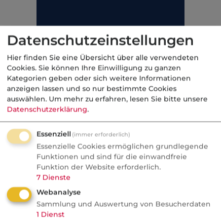
Datenschutzeinstellungen
Hier finden Sie eine Übersicht über alle verwendeten
Cookies. Sie können Ihre Einwilligung zu ganzen
Kategorien geben oder sich weitere Informationen
anzeigen lassen und so nur bestimmte Cookies
auswählen.
Um mehr zu erfahren, lesen Sie bitte unsere
Außerdem hat der Versicherte seit 1.1.2004
Datenschutzerklärung
.
Zuzahlungen in Höhe von 10 Prozent,
mindestens jedoch fünf EUR und maximal 10
Essenziell
(immer erforderlich)
EUR bzw. maximal die Kosten des
Essenzielle Cookies ermöglichen grundlegende
Verbandmittels zu leisten.
Funktionen und sind für die einwandfreie
Funktion der Website erforderlich.
7
Dienste
Kategorie:
Krankenversicherung, gesetzlich
Webanalyse
Sammlung und Auswertung von Besucherdaten
1
Dienst