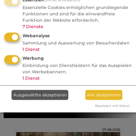
(immer erforderlich)
Essenzielle Cookies ermöglichen grundlegende
Funktionen und sind für die einwandfreie
Durch besondere Vereinbarung können
Funktion der Website erforderlich.
Lebensmittelvergiftungen auch bei
7
Dienste
Erwachsenen wieder eingeschlossen werden.
Webanalyse
Sammlung und Auswertung von Besucherdaten
1
Dienst
Weiterführende Links
Werbung
Ausschlüsse (Private Unfallversicherung)
Einbindung von Dienstleistern für das Ausspielen
von Werbebannern.
1
Dienst
Kategorie:
Unfallversicherung, privat
Ausgewählte akzeptieren
Alle akzeptieren
Realisiert mit Klaro!
Aktuelle
Nachrichten
07.08.2026