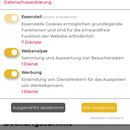
freiberuflich ausgeübte
Datenschutzerklärung
.
Rechtsanwaltstätigkeit, die in §§ 1 bis 3 BRAO
normiert ist, sowie auf die in den
Essenziell
(immer erforderlich)
Risikobeschreibungen zu den Allgemeinen
Essenzielle Cookies ermöglichen grundlegende
Funktionen und sind für die einwandfreie
Versicherungsbedingungen explizit
Funktion der Website erforderlich.
aufgeführten mitversicherten
7
Dienste
Nebentätigkeiten. Sonstige rechtlich zulässige
Webanalyse
Nebentätigkeiten fallen nicht unter den
Sammlung und Auswertung von Besucherdaten
Versicherungsschutz. Wird für solche
1
Dienst
Tätigkeiten - z. B. bei der
Werbung
Wohnungsverwaltung oder der gelegentlichen
Einbindung von Dienstleistern für das Ausspielen
von Werbebannern.
Vermittlung von Immobilien -
1
Dienst
Versicherungsschutz gewünscht, ist dieser
gesondert zu beantragen.
Ausgewählte akzeptieren
Alle akzeptieren
Realisiert mit Klaro!
Deckungssumme