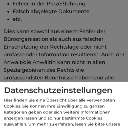
Fehler in der Prozeßführung
Falsch abgelegte Dokumente
etc.
Dies kann sowohl aus einem Fehler der
Büroorganisation als auch aus falscher
Einschätzung der Rechtslage oder nicht
umfassender Information resultieren. Auch der
Anwalt/die Anwältin kann nicht in allen
Spezialgebieten des Rechts die
umfassendsten Kenntnisse haben und alle
Entwicklungen stets genau kennen. Oder ein
Datenschutzeinstellungen
Versehen der im Büro angestellt tätigen
Hier finden Sie eine Übersicht über alle verwendeten
Personen führt zu diesem Fehler, deren
Cookies. Sie können Ihre Einwilligung zu ganzen
Tätigkeit ist natürlich mitversichert.
Kategorien geben oder sich weitere Informationen
anzeigen lassen und so nur bestimmte Cookies
Der Versicherungsschutz erstreckt sich auf die
auswählen.
Um mehr zu erfahren, lesen Sie bitte unsere