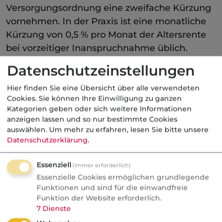
Versorgungsordnung eine zweifache Kürzung
vornehmen. In der Praxis ist eine monatliche
Kürzung von 0,5 % pro Monat der Altersrente
bei vorzeitiger Inanspruchnahme üblich.
Sofern keine Regelungen in der
Datenschutzeinstellungen
Versorgungsordnung getroffen sind, ist eine
zweite ratierliche Kürzung nach Ansicht des
Hier finden Sie eine Übersicht über alle verwendeten
Cookies. Sie können Ihre Einwilligung zu ganzen
BAG möglich.
Kategorien geben oder sich weitere Informationen
anzeigen lassen und so nur bestimmte Cookies
Seit dem Diensteinritt (jeweils mit 30 Jahren)
auswählen.
Um mehr zu erfahren, lesen Sie bitte unsere
haben die Arbeitnehmer Herr Siemer und Herr
Datenschutzerklärung
.
Kunze eine Zusage auf eine monatliche
Altersrente in Höhe von 500 EUR ab dem Alter
Essenziell
(immer erforderlich)
65. In der Versorgungsordnung sind keine
Essenzielle Cookies ermöglichen grundlegende
Funktionen und sind für die einwandfreie
Regelungen zur Kürzung bei vorzeitiger
Funktion der Website erforderlich.
Inanspruchnahme aufgenommen. Herr
7
Dienste
Siemer scheidet mit 45 Jahren aus dem