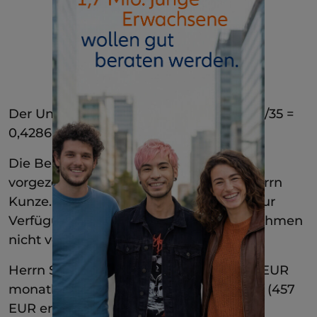
Der Unverfallbarkeitsquotient beträgt 15/35 =
0,4286
Die Berechnung der erreichbaren
vorgezogenen Altersrente ist wie bei Herrn
Kunze. Herrn Siemer würden 457 EUR zur
Verfügung stehen, wenn er das Unternehmen
nicht vorzeitig verlassen hätte.
Herrn Siemer stehen tatsächlich 195,86 EUR
monatlich als Altersrente zur Verfügung (457
EUR erreichbare vorzeitige Altersrente