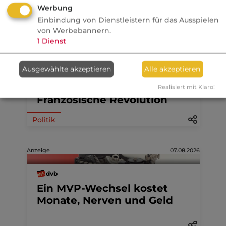
Aktuelle
Nachrichten
Werbung
Einbindung von Dienstleistern für das Ausspielen
von Werbebannern.
07.08.2026
1
Dienst
FONDS professionell
Ausgewählte akzeptieren
Alle akzeptieren
Studie: Ungleiche
Besteuerung begünstigte
Realisiert mit Klaro!
Französische Revolution
Politik
Anzeige
07.08.2026
dvb
Ein MVP-Wechsel kostet
Monate, Nerven und Geld