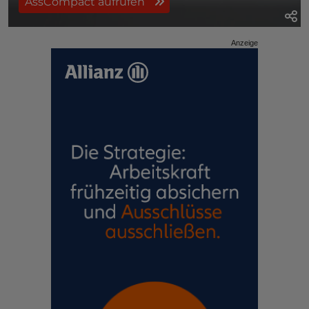
AssCompact aufrufen
Anzeige