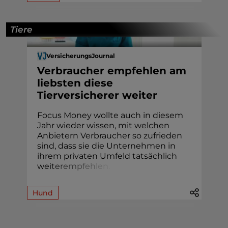
Tiere
VersicherungsJournal
Verbraucher empfehlen am
liebsten diese
Tierversicherer weiter
Focus Money wollte auch in diesem
Jahr wieder wissen, mit welchen
Anbietern Verbraucher so zufrieden
sind, dass sie die Unternehmen in
ihrem privaten Umfeld tatsächlich
we
i
t
e
r
e
m
p
f
e
h
l
e
n
.
Hund