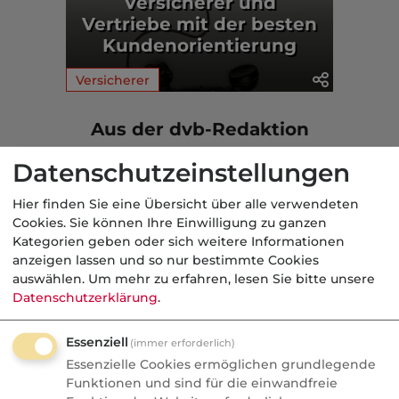
Versicherer und
Vertriebe mit der besten
Kundenorientierung
Versicherer
Aus der dvb-Redaktion
Datenschutzeinstellungen
Praktisch
Hier finden Sie eine Übersicht über alle verwendeten
Nachrichten
Cookies. Sie können Ihre Einwilligung zu ganzen
Kategorien geben oder sich weitere Informationen
KI im Versicherungsvertrieb:
anzeigen lassen und so nur bestimmte Cookies
KI Agenten und
auswählen.
Um mehr zu erfahren, lesen Sie bitte unsere
Automatisierung
Datenschutzerklärung
.
KI verändert die Versicherungswelt: VEMA
Essenziell
(immer erforderlich)
testet smarte Agenten und die Apple
Essenzielle Cookies ermöglichen grundlegende
Watch wird zum Vertriebstool. Wie die
Funktionen und sind für die einwandfreie