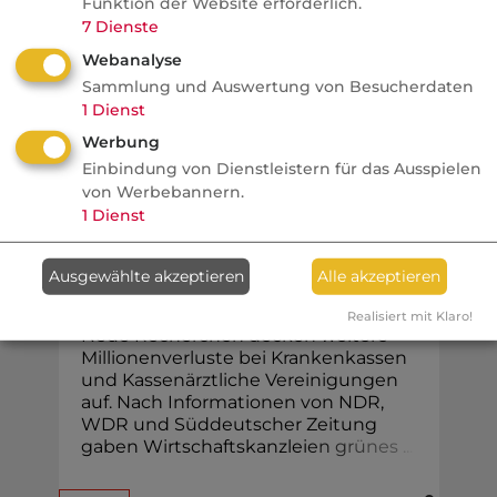
Funktion der Website erforderlich.
Automatisierung das Verhältnis von
7
Dienste
Kunden, Makler und Branche verändert.
Webanalyse
Sammlung und Auswertung von Besucherdaten
1
Dienst
Werbung
KV
Einbindung von Dienstleistern für das Ausspielen
von Werbebannern.
Tagesschau
1
Dienst
Krankenkassen: Weitere
Millionenverluste durch
Ausgewählte akzeptieren
Alle akzeptieren
fragwürdige Anlagen
Realisiert mit Klaro!
Neue Recherchen decken weitere
Millionenverluste bei Krankenkassen
und Kassenärztliche Vereinigungen
auf. Nach Informationen von NDR,
WDR und Süddeutscher Zeitung
gaben Wirtschaftskanzlei
e
n
g
r
ü
n
e
s
.
.
.