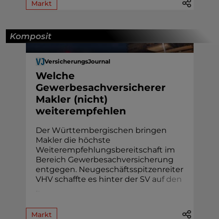
Markt
Komposit
VersicherungsJournal
Welche
Gewerbesachversicherer
Makler (nicht)
weiterempfehlen
Der Württembergischen bringen
Makler die höchste
Weiterempfehlungsbereitschaft im
Bereich Gewerbesachversicherung
entgegen. Neugeschäftsspitzenreiter
VHV schaffte es hinter der S
V
a
u
f
d
e
n
.
.
.
Markt