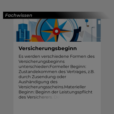
Fachwissen
Versicherungsbeginn
Es werden verschiedene Formen des
Versicherungsbeginns
unterschieden:Formeller Beginn:
Zustandekommen des Vertrages, z.B.
durch Zusendung oder
Aushändigung des
Versicherungsscheins.Materieller
Beginn: Beginn der Leistungspflicht
des Ve
r
s
i
c
h
e
r
e
r
s
.
D
e