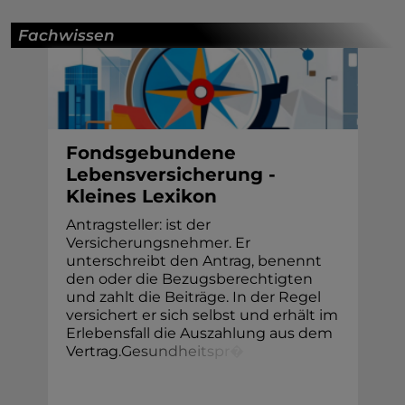
Fachwissen
Fondsgebundene
Lebensversicherung -
Kleines Lexikon
Antragsteller: ist der
Versicherungsnehmer. Er
unterschreibt den Antrag, benennt
den oder die Bezugsberechtigten
und zahlt die Beiträge. In der Regel
versichert er sich selbst und erhält im
Erlebensfall die Auszahlung aus dem
Vertrag.
G
e
s
u
n
d
h
e
i
t
s
p
r
�