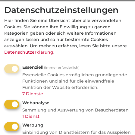
"Neue Pressemitteilung erfassen". Tragen Sie
Datenschutzeinstellungen
bitte anschließend die Daten Ihrer
Hier finden Sie eine Übersicht über alle verwendeten
Pressemitteilung in das Formular ein und
Cookies. Sie können Ihre Einwilligung zu ganzen
speichern Sie die Pressemitteilung.
Kategorien geben oder sich weitere Informationen
anzeigen lassen und so nur bestimmte Cookies
In der Übersicht besteht eine Möglichkeit, sich
auswählen.
Um mehr zu erfahren, lesen Sie bitte unsere
diese in der Vorschau anzusehen
Datenschutzerklärung
.
(Schaltflächen rechts). Sollten Änderungen
erforderlich sein, klicken Sie bitte auf die
Essenziell
(immer erforderlich)
Essenzielle Cookies ermöglichen grundlegende
Schaltfläche "Bearbeiten" neben der
Funktionen und sind für die einwandfreie
Pressemitteilung. Tragen Sie die Änderungen
Funktion der Website erforderlich.
ein und speichern Sie die Pressemitteilung
7
Dienste
erneut.
Webanalyse
Sammlung und Auswertung von Besucherdaten
Bei der Gestaltung Ihrer Pressemitteilungen
1
Dienst
beachten Sie bitte unbedingt unsere
Werbung
Anforderungen an Pressemitteilungen
. Es
Einbindung von Dienstleistern für das Ausspielen