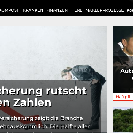
KOMPOSIT
KRANKEN
FINANZEN
TIERE
MAKLERPROZESSE
Kö
Aut
cherung rutscht
Haftpfli
ten Zahlen
Versicherung zeigt: die Branche
ehr auskömmlich. Die Hälfte aller