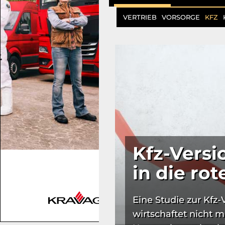
VERTRIEB
VORSORGE
KFZ
Kfz-Versi
in die ro
Eine Studie zur Kfz-
wirtschaftet nicht m