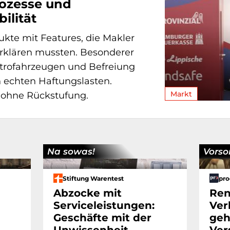
rozesse und
ilität
kte mit Features, die Makler
erklären mussten. Besonderer
ktrofahrzeugen und Befreiung
 echten Haftungslasten.
Markt
 ohne Rückstufung.
Na sowas!
Vorso
Stiftung Warentest
pro
Abzocke mit
Ren
Serviceleistungen:
Ver
Geschäfte mit der
geh