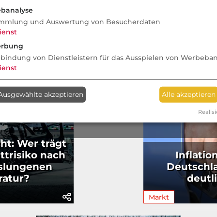
banalyse
mmlung und Auswertung von Besucherdaten
ienst
rbung
nbindung von Dienstleistern für das Ausspielen von Werbeba
ienst
Ausgewählte akzeptieren
Alle akzeptieren
Realisi
cht: Wer trägt
ttrisiko nach
Inflatio
sslungenen
Deutschla
ratur?
deutl
Markt