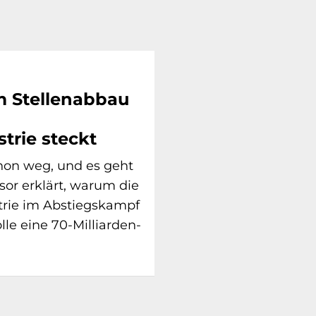
m Stellenabbau
trie steckt
hon weg, und es geht
ssor erklärt, warum die
trie im Abstiegskampf
le eine 70-Milliarden-