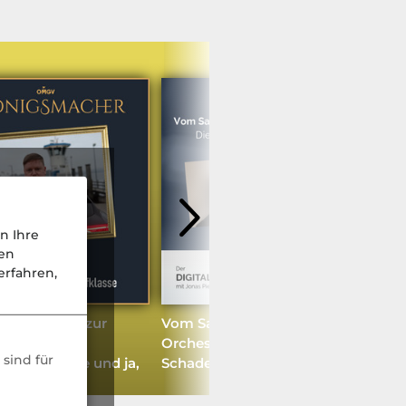
n Ihre
nen
rfahren,
e, der Lotse zur
Vom Sachbearbeiter zum AI-
chen
Orchestrator: Die Zukunft der
sind für
iheitsklasse und ja,
Schadenabteilung
l