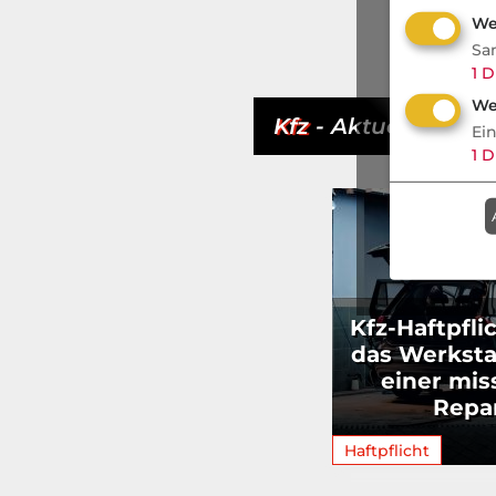
We
Sa
1
D
We
Kfz
- Aktuell
Ei
1
D
Kfz-Haftpfli
das Werksta
einer mi
Repa
Haftpflicht