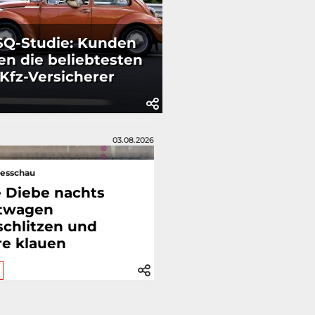
SQ-Studie: Kunden
en die beliebtesten
Kfz-Versicherer
03.08.2026
esschau
 Diebe nachts
twagen
schlitzen und
e klauen