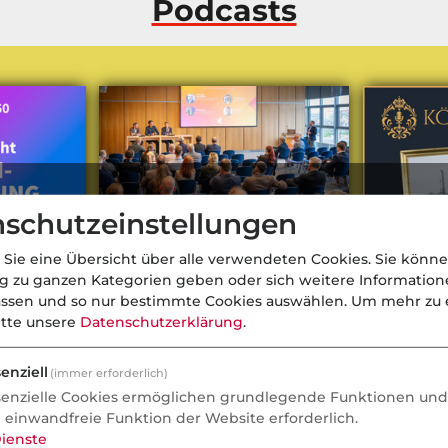
Podcasts
schutzeinstellungen
 Sie eine Übersicht über alle verwendeten Cookies. Sie könne
ng zu ganzen Kategorien geben oder sich weitere Informatio
assen und so nur bestimmte Cookies auswählen.
Um mehr zu e
itte unsere
Datenschutzerklärung
.
bei
Gebrauchte Ersatzteile im Kfz-
Mr. SFKlass
enziell
(immer erforderlich)
osmosDirekt
Schadenmanagement: Was jetzt
bestmögli
senzielle Cookies ermöglichen grundlegende Funktionen und 
rbindet |
noch fehlt
Schadensfre
e einwandfreie Funktion der Website erforderlich.
das ist lega
ienste