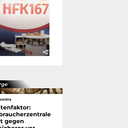
rge
contra
tenfaktor:
braucherzentrale
t gegen