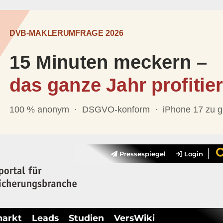
Pressespiegel
Login
markt
Leads
Studien
VersWiki