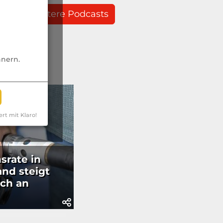
weitere Podcasts
nnern.
ert mit Klaro!
nsrate in
nd steigt
ich an