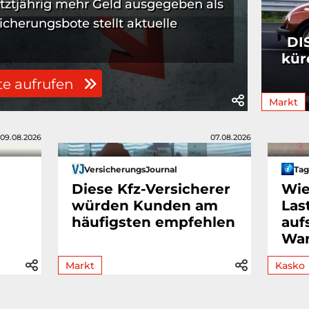
tztjährig mehr Geld ausgegeben als
herungsbote stellt aktuelle
DI
kür
te aufrufen
Markt
09.08.2026
07.08.2026
VersicherungsJournal
Tag
Diese Kfz-Versicherer
Wie
würden Kunden am
Las
häufigsten empfehlen
auf
War
Markt
Kasko