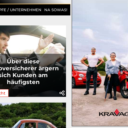
PFE / UNTERNEHMEN
NA SOWAS!
Über diese
oversicherer ärgern
sich Kunden am
häufigsten
cht