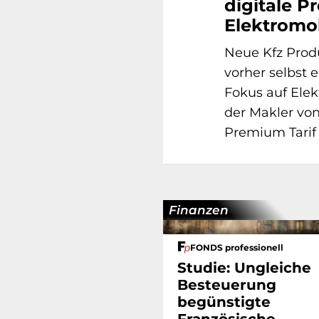
digitale P
Elektromob
Neue Kfz Produ
vorher selbst 
Fokus auf Ele
der Makler von
Premium Tarif
Finanzen
FONDS professionell
Studie: Ungleiche
Besteuerung
begünstigte