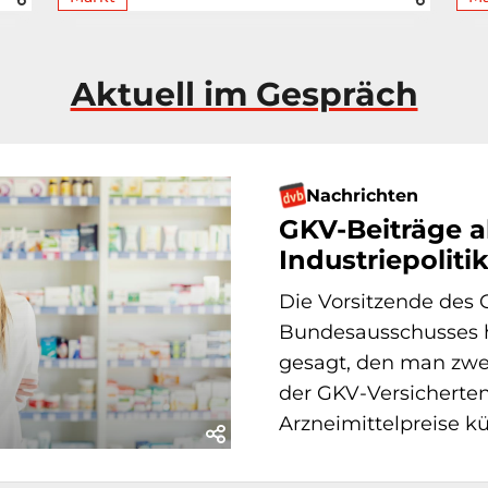
Aktuell im Gespräch
Nachrichten
GKV-Beiträge a
Industriepoliti
Die Vorsitzende de
Bundesausschusses h
gesagt, den man zwe
der GKV-Versicherte
Arzneimittelpreise kün