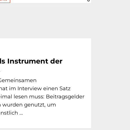
ls Instrument der
k
s Gemeinsamen
at im Interview einen Satz
imal lesen muss: Beitragsgelder
n wurden genutzt, um
stlich ...