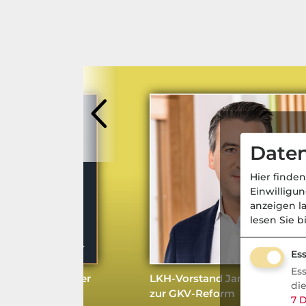
Daten
Hier finden
Einwilligu
anzeigen l
lesen Sie b
KV
- Aktuell
Ess
Es
-Prozesse und der
LKH-Vorstand Jan-Peter Dier
di
ns-Account der
zur GKV-Reform
7
D