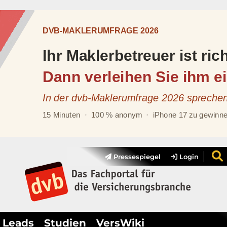
Pressespiegel
Login
Leads
Studien
VersWiki