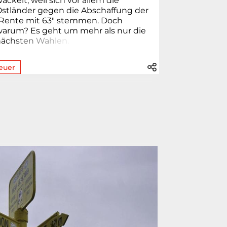
ackelt, weil sich vor allem die
stländer gegen die Abschaffung der
"Rente mit 63" stemmen. Doch
warum? Es geht um mehr als nur die
nä
c
h
s
t
e
n
W
a
h
l
e
n
.
euer