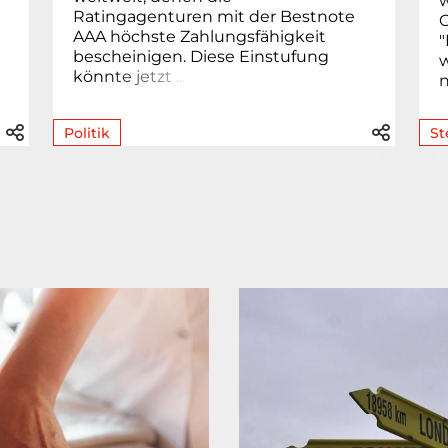
w
Ratingagenturen mit der Bestnote
O
AAA höchste Zahlungsfähigkeit
bescheinigen. Diese Einstufung
kön
n
t
e
j
e
t
z
t
.
.
.
Politik
St