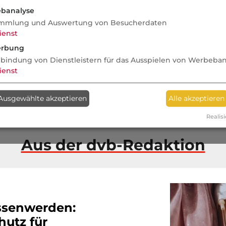
mi
banalyse
Ab
mmlung und Auswertung von Besucherdaten
ienst
Recht auf
rbung
Vergessenwerden in der
nbindung von Dienstleistern für das Ausspielen von Werbeba
ienst
PKV: Ist es möglich – und
fair?
Ausgewählte akzeptieren
Alle akzeptieren
Markt
Realisi
Aus der dvb-Redaktion
ssenwerden:
hutz für