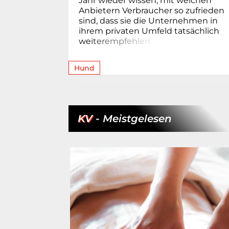
Jahr wieder wissen, mit welchen
Anbietern Verbraucher so zufrieden
sind, dass sie die Unternehmen in
ihrem privaten Umfeld tatsächlich
we
i
t
e
r
e
m
p
f
e
h
l
e
n
.
Hund
KV
- Meistgelesen