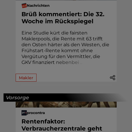
Nachrichten
Brüß kommentiert: Die 32.
Woche im Rückspiegel
Eine Studie kürt die fairsten
Maklerpools, die Rente mit 63 trifft
den Osten härter als den Westen, die
Frühstart-Rente kommt ohne
Vergütung für den Vermittler, die
GKV finanziert
n
e
b
e
n
b
e
i
.
.
.
Makler
Vorsorge
procontra
Rentenfaktor:
Verbraucherzentrale geht