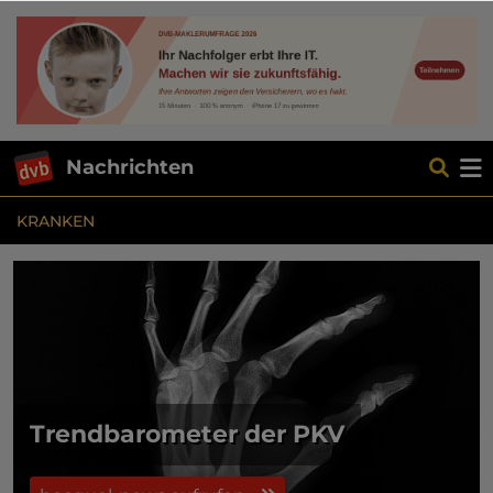
Nachrichten
KRANKEN
Trendbarometer der PKV