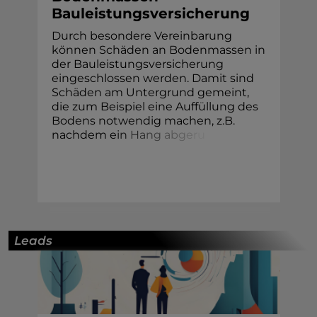
Bauleistungsversicherung
Durch besondere Vereinbarung
können Schäden an Bodenmassen in
der Bauleistungsversicherung
eingeschlossen werden. Damit sind
Schäden am Untergrund gemeint,
die zum Beispiel eine Auffüllung des
Bodens notwendig machen, z.B.
nachdem e
i
n
H
a
n
g
a
b
g
e
r
u
Leads