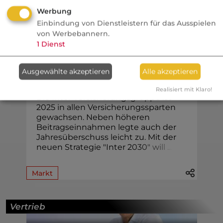
Werbung
Einbindung von Dienstleistern für das Ausspielen
Köpfe / Unternehmen
von Werbebannern.
1
Dienst
Versicherungsbote
Inter steigert Gewinn und
Ausgewählte akzeptieren
Alle akzeptieren
Beiträge
Realisiert mit Klaro!
Die Inter Versicherungsgruppe ist
2025 in allen Versicherungssparten
gewachsen. Neben höheren
Beitragseinnahmen legte auch der
Jahresüberschuss leicht zu. Mit der
neuen Strategie "Inter 2
0
3
0
"
w
i
l
l
.
.
.
Markt
Vertrieb