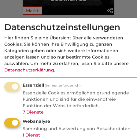
Markt
Datenschutzeinstellungen
Aus der dvb-Redaktion
Hier finden Sie eine Übersicht über alle verwendeten
Cookies. Sie können Ihre Einwilligung zu ganzen
Politik
Kategorien geben oder sich weitere Informationen
anzeigen lassen und so nur bestimmte Cookies
Nachrichten
auswählen.
Um mehr zu erfahren, lesen Sie bitte unsere
Recht auf Vergessenwerden:
Datenschutzerklärung
.
Versicherungsschutz für
Krebsüberlebende?
Essenziell
(immer erforderlich)
Essenzielle Cookies ermöglichen grundlegende
Fünf Jahre krebsfrei und trotzdem kein
Funktionen und sind für die einwandfreie
Versicherungsschutz. Die SPD will das
Funktion der Website erforderlich.
7
Dienste
ändern, die Versicherer rechnen dagegen
Webanalyse
und fordern bis zu 15 Jahre Wartezeit.
Sammlung und Auswertung von Besucherdaten
1
Dienst