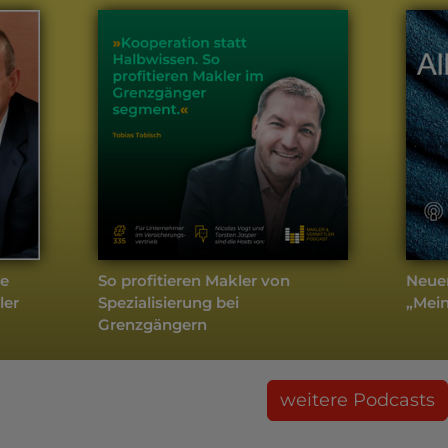
pe
So profitieren Makler von
Neuer
ler
Spezialisierung bei
„Mei
Grenzgängern
weitere Podcasts