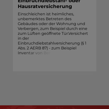
Einbruchdiebstahl- oder
Hausratversicherung
Einschleichen ist heimliches,
unbemerktes Betreten des
Gebäudes oder der Wohnung und
Verbergen, zum Beispiel durch eine
zum Lüften geöffnete Tür.Versichert
in der
Einbruchdiebstahlversicherung (§ 1
Abs. 2 AERB 87) - zum Beispiel
In
v
e
n
t
a
r
v
o
n
B
e
t