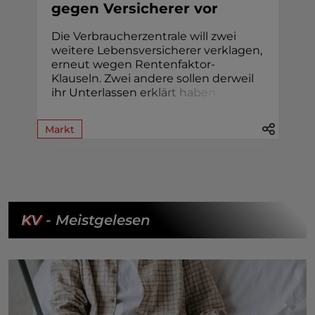
gegen Versicherer vor
Die Verbraucherzentrale will zwei
weitere Lebensversicherer verklagen,
erneut wegen Rentenfaktor-
Klauseln. Zwei andere sollen derweil
ihr Unterlassen
e
r
k
l
ä
r
t
h
a
b
e
n
.
Markt
KV
- Meistgelesen