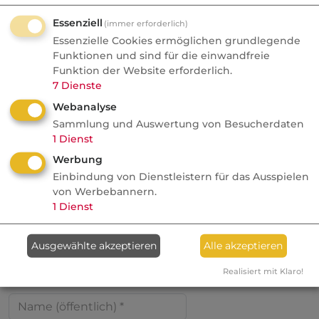
AUTOR
Henning Plagemann
Essenziell
(immer erforderlich)
Essenzielle Cookies ermöglichen grundlegende
Funktionen und sind für die einwandfreie
Redaktionsteam
deutsche-
Funktion der Website erforderlich.
versicherungsboerse.de
7
Dienste
Webanalyse
Sammlung und Auswertung von Besucherdaten
1
Dienst
Jetzt teilen:
Werbung
Einbindung von Dienstleistern für das Ausspielen
von Werbebannern.
1
Dienst
Verfassen Sie den ersten
Kommentar
Ausgewählte akzeptieren
Alle akzeptieren
Realisiert mit Klaro!