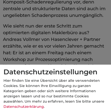
Komposit-Schadenregulierung vor, denn
zentrale und strukturierte Daten sind auch im
ungeliebten Schadenprozess unumgänglich.
Wie sieht nun der erste Schritt zum
optimierten digitalen Maklerbüro aus?
Andreas Vollmer von Hasenclever + Partner
erzählte, wie er es vor vielen Jahren gemacht
hat: Er ist an einem Freitag nach einem
Workshop zur Prozessoptimierung nach
Hause gefahren und hat sich während der
Datenschutzeinstellungen
Fahrt überlegt, wann eine solche Umsetzung
am besten passt. Am Samstag hat er dann
Hier finden Sie eine Übersicht über alle verwendeten
Cookies. Sie können Ihre Einwilligung zu ganzen
angefangen.
Kategorien geben oder sich weitere Informationen
anzeigen lassen und so nur bestimmte Cookies
auswählen.
Um mehr zu erfahren, lesen Sie bitte unsere
Datenschutzerklärung
.