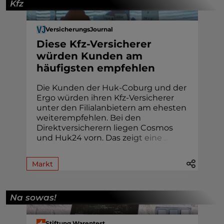
Kfz
VersicherungsJournal
Diese Kfz-Versicherer
würden Kunden am
häufigsten empfehlen
Die Kunden der Huk-Coburg und der
Ergo würden ihren Kfz-Versicherer
unter den Filialanbietern am ehesten
weiterempfehlen. Bei den
Direktversicherern liegen Cosmos
und Huk24 vorn. Das z
e
i
g
t
e
i
n
e
.
.
.
Markt
Na sowas!
Stiftung Warentest