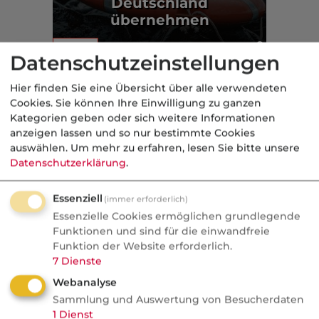
Deutschland
übernehmen
Markt
Datenschutzeinstellungen
Aus der dvb-Redaktion
Hier finden Sie eine Übersicht über alle verwendeten
Cookies. Sie können Ihre Einwilligung zu ganzen
Kategorien geben oder sich weitere Informationen
Politik
anzeigen lassen und so nur bestimmte Cookies
auswählen.
Um mehr zu erfahren, lesen Sie bitte unsere
Nachrichten
Datenschutzerklärung
.
"Das Außensteuergesetz ist
einzig und allein da, um dich
Essenziell
(immer erforderlich)
Essenzielle Cookies ermöglichen grundlegende
zu bestrafen"
Funktionen und sind für die einwandfreie
Funktion der Website erforderlich.
Dreistelliger Millionenbescheid aus Liebe:
7
Dienste
Steuerexperte Philip Nürnberg über
Webanalyse
Wegzug, Flickschusterei und die Grenzen
Sammlung und Auswertung von Besucherdaten
der KI. Im Podcast For Professional
1
Dienst