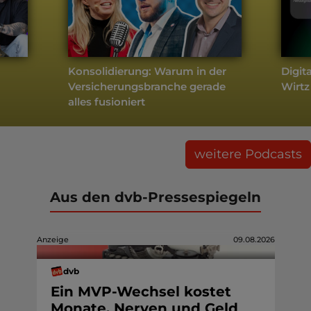
Konsolidierung: Warum in der
Digit
Versicherungsbranche gerade
Wirtz
alles fusioniert
weitere Podcasts
Aus den dvb-Pressespiegeln
Anzeige
09.08.2026
dvb
Ein MVP-Wechsel kostet
Monate, Nerven und Geld