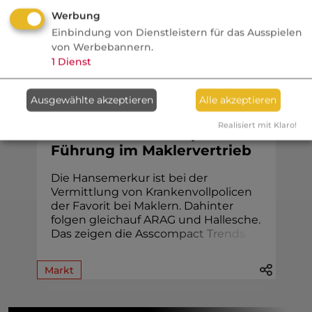
Investors Only mit Christoph Fröhlich.
Werbung
Einbindung von Dienstleistern für das Ausspielen
von Werbebannern.
1
Dienst
KV
Ausgewählte akzeptieren
Alle akzeptieren
VersicherungsJournal
Realisiert mit Klaro!
PKV Voll: Mehrkampf um die
Führung im Maklervertrieb
Die Hansemerkur ist bei der
Vermittlung von Krankenvollpolicen
der Favorit bei Maklern. Dahinter
folgen gleichauf ARAG und Hallesche.
Das zeigen die Assc
o
m
p
a
c
t
T
r
e
n
d
s
.
Markt