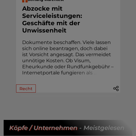
Abzocke mit
Serviceleistungen:
Geschäfte mit der
Unwissenheit
Dokumente beschaffen. Viele lassen
sich online beantragen, doch dabei
ist Vorsicht angesagt. Das vermeidet
unnötige Kosten. Ob Visum,
Eheur­kunde oder Rund­funk­gebühr –
Internetportale fung
i
e
r
e
n
a
l
s
.
.
.
Recht
Köpfe / Unternehmen
- Meistgelesen