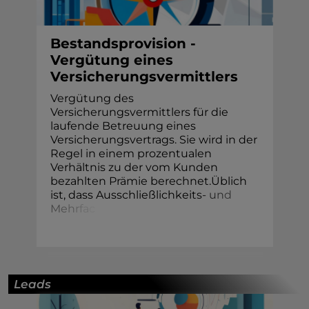
Bestandsprovision -
Vergütung eines
Versicherungsvermittlers
Vergütung des
Versicherungsvermittlers für die
laufende Betreuung eines
Versicherungsvertrags. Sie wird in der
Regel in einem prozentualen
Verhältnis zu der vom Kunden
bezahlten Prämie berechnet.Üblich
ist, dass Ausschließlichkeit
s
-
u
n
d
M
e
h
r
f
a
c
Leads