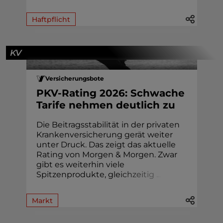
Haftpflicht
KV
Versicherungsbote
PKV-Rating 2026: Schwache
Tarife nehmen deutlich zu
Die Beitragsstabilität in der privaten
Krankenversicherung gerät weiter
unter Druck. Das zeigt das aktuelle
Rating von Morgen & Morgen. Zwar
gibt es weiterhin viele
Spitzenprodukte, gle
i
c
h
z
e
i
t
i
g
.
.
.
Markt