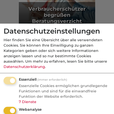
Verbraucherschützer
begrüßen
Beratungsverzicht
Datenschutzeinstellungen
geförderte AV
Hier finden Sie eine Übersicht über alle verwendeten
Aus der dvb-Redaktion
Cookies. Sie können Ihre Einwilligung zu ganzen
Kategorien geben oder sich weitere Informationen
anzeigen lassen und so nur bestimmte Cookies
Politik
auswählen.
Um mehr zu erfahren, lesen Sie bitte unsere
Datenschutzerklärung
.
Nachrichten
GKV-Beiträge als Instrument
Essenziell
(immer erforderlich)
der Industriepolitik
Essenzielle Cookies ermöglichen grundlegende
Funktionen und sind für die einwandfreie
Die Vorsitzende des Gemeinsamen
Funktion der Website erforderlich.
7
Dienste
Bundesausschusses hat im Interview
einen Satz gesagt, den man zweimal
Webanalyse