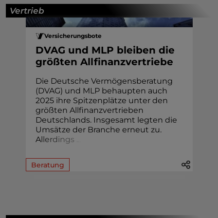
Vertrieb
Versicherungsbote
DVAG und MLP bleiben die
größten Allfinanzvertriebe
Die Deutsche Vermögensberatung
(DVAG) und MLP behaupten auch
2025 ihre Spitzenplätze unter den
größten Allfinanzvertrieben
Deutschlands. Insgesamt legten die
Umsätze der Branche erneut zu.
A
l
l
e
r
d
i
n
g
s
.
.
.
Beratung