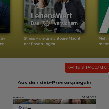
tiv
Stress – die unsichtbare Macht
Mehr 
sen
der Erwartungen
mehr
weitere Podcasts
Aus den dvb-Pressespiegeln
Anzeige
06.08.2026
Allianz