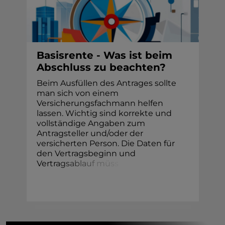
Basisrente - Was ist beim
Abschluss zu beachten?
Beim Ausfüllen des Antrages sollte
man sich von einem
Versicherungsfachmann helfen
lassen. Wichtig sind korrekte und
vollständige Angaben zum
Antragsteller und/oder der
versicherten Person. Die Daten für
den Vertragsbeginn und
Vertr
a
g
s
a
b
l
a
u
f
m
ü
s
s