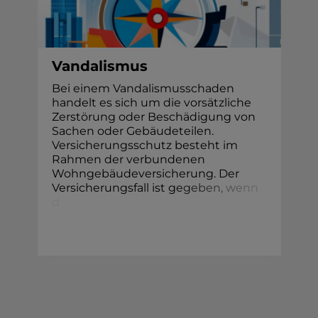
Vandalismus
Bei einem Vandalismusschaden
handelt es sich um die vorsätzliche
Zerstörung oder Beschädigung von
Sachen oder Gebäudeteilen.
Versicherungsschutz besteht im
Rahmen der verbundenen
Wohngebäudeversicherung. Der
Versicherungsfall ist g
e
g
e
b
e
n
,
w
e
n
n
d